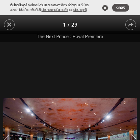
เว็บไซต์นี้ใช้คุกกี้
เพื่อให้ท่านได้รับประสบการณ์การใช้งานที่ดีที่สุดบน เว็บไซต์
ตกลง
ของเรา โปรดศึกษาเพิ่มเติมที่
นโยบายความเป็นส่วนตัว
และ
นโยบายคุกกี้
"ข้าม
1
/
29
ฟ้า
"ข้าม
เคียง
The Next Prince : Royal Premiere
เธอ"
ฟ้า
เปิด
เคียง
ตัว
เธอ"
สุด
ยิ่ง
เปิด
ใหญ่
ตัว
ตระการ
ตา
สุด
พร้อม
ยิ่ง
เผย
โฉม
ใหญ่
เหล่า
ตระการ
เจ้า
ตา
ชาย
และ
พร้อม
องค์