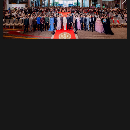
เผย
รักษ์
โฉม
เหล่า
เจ้า
ชาย
และ
องค์
รักษ์