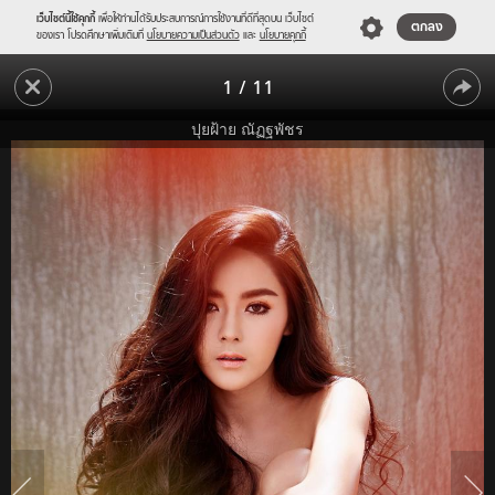
เว็บไซต์นี้ใช้คุกกี้
เพื่อให้ท่านได้รับประสบการณ์การใช้งานที่ดีที่สุดบน เว็บไซต์
ตกลง
ของเรา โปรดศึกษาเพิ่มเติมที่
นโยบายความเป็นส่วนตัว
และ
นโยบายคุกกี้
ซี๊ด
1
/
11
เลย
ซี๊ด
ปุย
ปุยฝ้าย ณัฏฐพัชร
ฝ้าย
เลย
AF
ปุย
เปลือย
ฝ้าย
อก
ขึ้น
AF
ปก
เปลือย
Playboy
อก
ขึ้น
ปก
Playboy