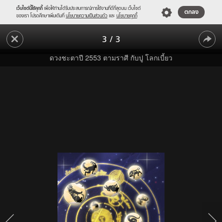
เว็บไซต์นี้ใช้คุกกี้
เพื่อให้ท่านได้รับประสบการณ์การใช้งานที่ดีที่สุดบน เว็บไซต์
ตกลง
ของเรา โปรดศึกษาเพิ่มเติมที่
นโยบายความเป็นส่วนตัว
และ
นโยบายคุกกี้
ดวง
3
/
3
ชะตา
ดวง
ปี
ดวงชะตาปี 2553 ตามราศี กับปู โลกเบี้ยว
2553
ชะตา
ตาม
ปี
ราศี
2553
กับ
ปู
ตาม
โลก
ราศี
เบี้ยว
กับ
ปู
โลก
เบี้ยว