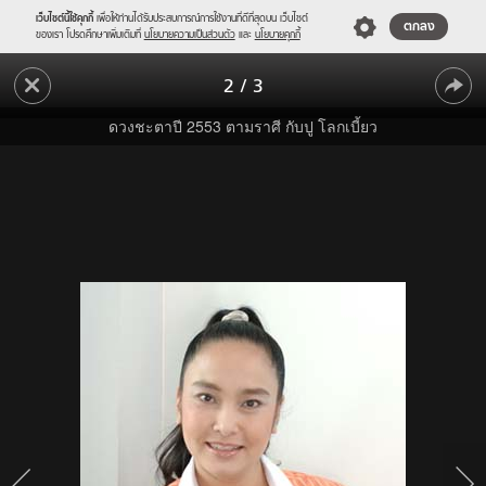
เว็บไซต์นี้ใช้คุกกี้
เพื่อให้ท่านได้รับประสบการณ์การใช้งานที่ดีที่สุดบน เว็บไซต์
ตกลง
ของเรา โปรดศึกษาเพิ่มเติมที่
นโยบายความเป็นส่วนตัว
และ
นโยบายคุกกี้
ดวง
2
/
3
ชะตา
ดวง
ปี
ดวงชะตาปี 2553 ตามราศี กับปู โลกเบี้ยว
2553
ชะตา
ตาม
ปี
ราศี
2553
กับ
ปู
ตาม
โลก
ราศี
เบี้ยว
กับ
ปู
โลก
เบี้ยว