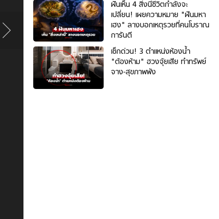
ฝันเห็น 4 สิ่งนี้ชีวิตกำลังจะ
เปลี่ยน! เผยความหมาย "ฝันมหา
เฮง" ลางบอกเหตุรวยที่คนโบราณ
การันตี
เช็กด่วน! 3 ตำแหน่งห้องน้ำ
"ต้องห้าม" ฮวงจุ้ยเสีย ทำทรัพย์
จาง-สุขภาพพัง