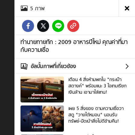
อัลบั้ม
5
ภาพ
ภาพ
ทำนาย
ทาย
ทัก
:
2009
ทำนายทายทัก : 2009 อาหารปีใหม่ คุณค่าที่มา
อาหาร
กับความเชื่อ
ปี
ใหม่
คุณค่า
อัลบั้มภาพที่เกี่ยวข้อง
ที่มา
กับ
เตือน 4 สิ่งห้ามพกใน "กระเป๋า
ความ
สตางค์" พร้อมแนะ 3 ไอเทมเรียก
เชื่อ
เงินล้าน เอามาใส่แทน!
ภาพ
ที่
เผย 5 สิ่งของ ตามความเชื่อวา
3
สตู "วางใต้หมอน" นอนรับ
/
ทรัพย์-ปัดเป่าสิ่งไม่ดีข้ามคืน!
5