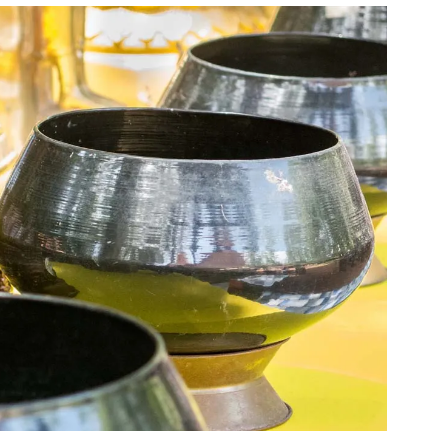
สุขภาพ
ดูทีวี
เที่ยว-กิน
WeTV
Tasteful Thailand
Exclusive
Sanook Choice
นิยาย
ยลได้ที่
ร่วมงานกับเ