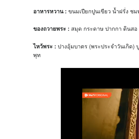
ขนมเปียกปูนเขียว น้ำฝรั่ง ชมพู
อาหารหวาน :
สมุด กระดาษ ปากกา ดินสอ 
ของถวายพระ :
ปางอุ้มบาตร (พระประจำวันเกิด) บู
ไหว้พระ :
พุท