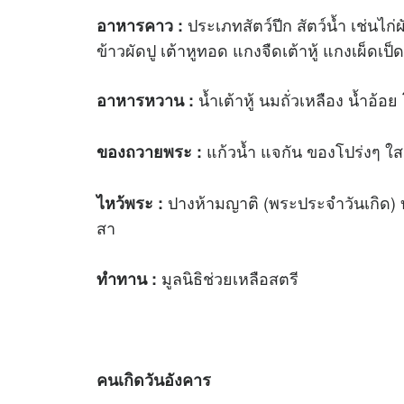
ประเภทสัตว์ปีก สัตว์น้ำ เช่นไก่ผั
อาหารคาว :
ข้าวผัดปู เต้าหูทอด แกงจืดเต้าหู้ แกงเผ็ดเ
น้ำเต้าหู้ นมถั่วเหลือง น้ำอ
อาหารหวาน :
แก้วน้ำ แจกัน ของโปร่งๆ ใส
ของถวายพระ :
ปางห้ามญาติ (พระประจำวันเกิด) 
ไหว้พระ :
สา
มูลนิธิช่วยเหลือสตรี
ทำทาน :
คนเกิดวันอังคาร