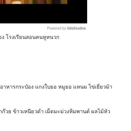
Powered by 
GliaStudios
ง โรงเรียนสอนคนหูหนวก
M
u
t
e
อาหารกระป๋อง แกงใบยอ หมูยอ แหนม ไข่เยี่ยวม้า
๊วย ข้าวเหนียวดำ เม็ดมะม่วงหิมพานต์ ผลไม้หัว