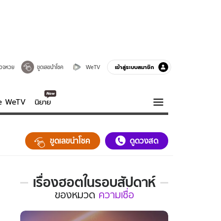
เข้าสู่ระบบสมาชิก
วจหวย
ขูดเลขนำโชค
WeTV
ve WeTV
นิยาย
รบรส
ความรู้รอบตัว
ขูดเลขนำโชค
ดูดวงสด
ฮาวทู
กูรู-รอบรู้
เรื่องฮอตในรอบสัปดาห์
เรื่อง
ของ
หมวด
ความเชื่อ
ฮอต
ใน
รอบ