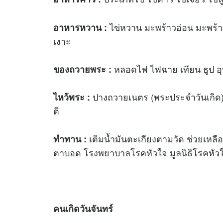
ไข่หวาน มะพร้าวอ่อน มะพร้าวแ
อาหารหวาน :
เงาะ
หลอดไฟ ไฟฉาย เทียน ธูป อ
ของถวายพระ :
ปางถวายเนตร (พระประจำวันเกิด)
ไหว้พระ :
ติ
เติมน้ำมันตะเกียงตามวัด ช่วยเห
ทำทาน :
ตาบอด โรงพยาบาลโรคหัวใจ มูลนิธิโรคหัว
คนเกิดวันจันทร์