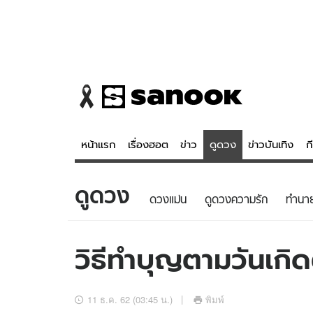
หน้าแรก
เรื่องฮอต
ข่าว
ดูดวง
ข่าวบันเทิง
ก
ดูดวง
ข่าว
ดูดวง - 
ดวงแม่น
ดูดวงความรัก
ทํานา
เรื่องฮอต
ดูดวง
ข่าว
หวยไทย
วิธีทำบุญตามวันเกิ
ข่าวบันเทิง
สถิติหวยไท
ข่าวกีฬา
หวยลาว
11 ธ.ค. 62 (03:45 น.)
พิมพ์
ข่าวเศรษฐกิจ