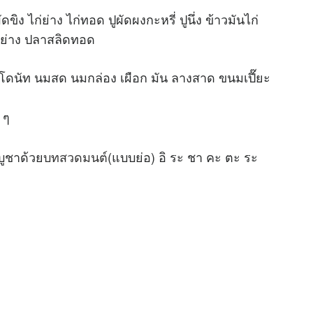
ดขิง ไก่ย่าง ไก่ทอด ปูผัดผงกะหรี่ ปูนึ่ง ข้าวมันไก่
ป็ดย่าง ปลาสลิดทอด
้อย โดนัท นมสด นมกล่อง เผือก มัน ลางสาด ขนมเปี๊ยะ
 ๆ
บูชาด้วย
บทสวดมนต์
(แบบย่อ) อิ ระ ชา คะ ตะ ระ