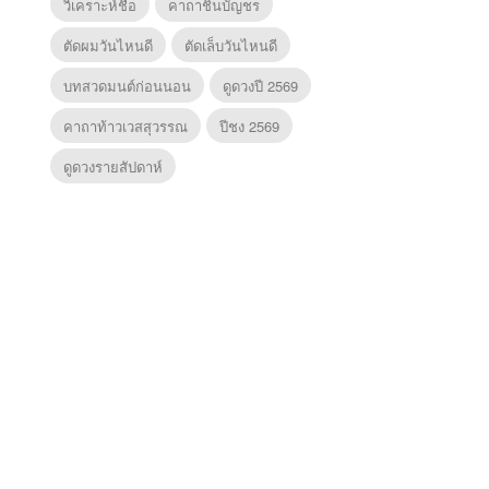
วิเคราะห์ชื่อ
คาถาชินบัญชร
ตัดผมวันไหนดี
ตัดเล็บวันไหนดี
บทสวดมนต์ก่อนนอน
ดูดวงปี 2569
คาถาท้าวเวสสุวรรณ
ปีชง 2569
ดูดวงรายสัปดาห์