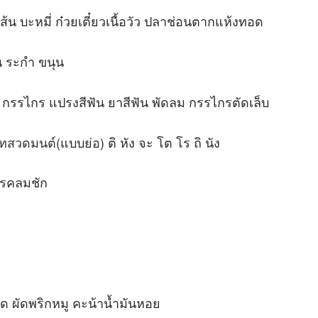
้น บะหมี่ ก๋วยเตี๋ยวเนื้อวัว ปลาช่อนตากแห้งทอด
ยน ระกำ ขนุน
ก กรรไกร แปรงสีฟัน ยาสีฟัน พัดลม กรรไกรตัดเล็บ
ทสวดมนต์
(แบบย่อ) ติ หัง จะ โต โร ถิ นัง
โรคลมชัก
ด ผัดพริกหมู คะน้าน้ำมันหอย