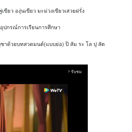
่เขียว องุ่นเขียว มะม่วงเขียวเสวยฝรั่ง
อุปกรณ์การเรียนการศึกษา
ชาด้วยบทสวดมนต์(แบบย่อ) ปิ สัม ระ โล ปุ สัต
รับชม
arrow_forward_ios