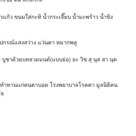
ก้ว ขนมใส่กะทิ น้ำกระเจี๊ยบ น้ำมะพร้าว น้ำขิง
ุปกรณ์แสงสว่าง แว่นตา หมากพลู
 บูชาด้วย
บทสวดมนต์
(แบบย่อ) อะ วิช สุ นุส สา นุต
ลือทำทานแก่คนตาบอด โรงพยาบาลโรคตา มูลนิธิคน
ใจ