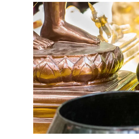
อัปเดตจีน
เช็กข่าวชัวร์
ติดตามสนุกโซเชี
ดาวน์โหลดสนุกแอปฟรี
สงวนลิขสิทธิ์ ©
2569
บริษัท อิมเมจ ฟิวเจอร์ (ประเทศไทย) จำกัด