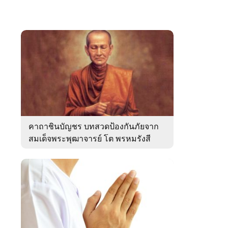
คาถาชินบัญชร บทสวดป้องกันภัยจาก
สมเด็จพระพุฒาจารย์ โต พรหมรังสี