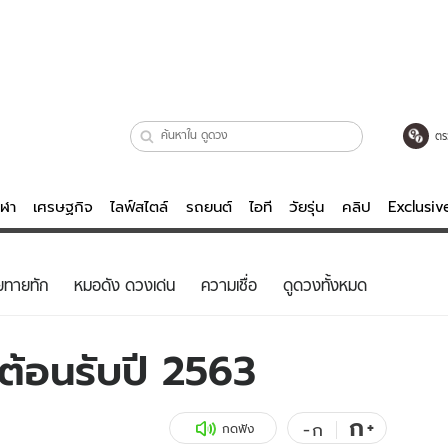
ตร
ีฬา
เศรษฐกิจ
ไลฟ์สไตล์
รถยนต์
ไอที
วัยรุ่น
คลิป
Exclusi
ตรวจหวย
ไลฟ์สไตล์
บันเทิงค
ยทายทัก
หมอดัง ดวงเด่น
ความเชื่อ
ดูดวงทั้งหมด
ผู้หญิง
หนัง-ละคร
ผู้ชาย
เพลง
ดต้อนรับปี 2563
ย
วัยรุ่น
เกมส์
ไอที
คลิป
ก
+
-
ก
กดฟัง
รถยนต์
พอดแคสต์