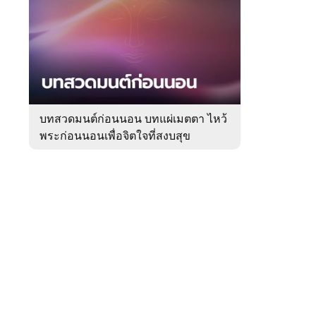
สัปดาห์
ของ
หมวด
ความ
 WeTV
เชื่อ
บทสวดมนต์ก่อนนอน บทแผ่เมตตา ไหว้
พระก่อนนอนเพื่อจิตใจที่สงบสุข
ติดต่อโฆษณา
tencentthbd
sales@tencent.co.th
รา
ร้องเรียนเนื้อหาไม่เหมาะสม
แนะนำติชม แจ้งปัญหาการใช้งาน