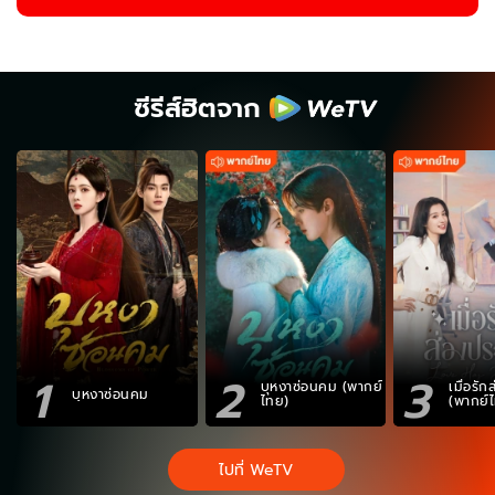
ซีรีส์ฮิตจาก
1
2
3
บุหงาซ่อนคม (พากย์
เมื่อรั
บุหงาซ่อนคม
ไทย)
(พากย์
ไปที่ WeTV