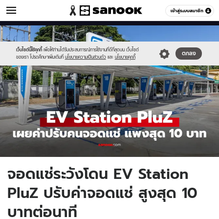
รถยนต์
เข้าสู่ระบบสมาชิก
หมวดอื่นๆ
//s.isanook.com/au/0/ud/19/99527/ev0s.jpg
Sanook
//s.isanook.com/sr/0/images/logo-
600
60
new-
sanook.png
เว็บไซต์นี้ใช้คุกกี้
เพื่อให้ท่านได้รับประสบการณ์การใช้งานที่ดีที่สุดบน เว็บไซต์
ตกลง
ของเรา โปรดศึกษาเพิ่มเติมที่
นโยบายความเป็นส่วนตัว
และ
นโยบายคุกกี้
จอดแช่ระวังโดน EV Station
PluZ ปรับค่าจอดแช่ สูงสุด 10
บาทต่อนาที