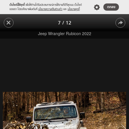
เว็บไซต์นี้ใช้คุกกี้
เพื่อให้ท่านได้รับประสบการณ์การใช้งานที่ดีที่สุดบน เว็บไซต์
ตกลง
ของเรา โปรดศึกษาเพิ่มเติมที่
นโยบายความเป็นส่วนตัว
และ
นโยบายคุกกี้
Jeep
7
/
12
Wrangler
Jeep
Rubicon
Jeep Wrangler Rubicon 2022
2022
Wrangler
ใหม่
Rubicon
เคาะ
2022
ราคา
ใน
ใหม่
ไทย
เคาะ
เริ่ม
ต้น
ราคา
5.19
ใน
ล้าน
บาท
ไทย
เริ่ม
ต้น
5.19