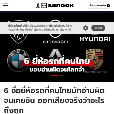
รถยนต์
เข้าสู่ระบบสมาชิก
หมวดอื่นๆ
//s.isanook.com/au/0/ud/20/100123/brand.jpg
Sanook
//s.isanook.com/sr/0/images/logo-
600
60
new-
sanook.png
เว็บไซต์นี้ใช้คุกกี้
เพื่อให้ท่านได้รับประสบการณ์การใช้งานที่ดีที่สุดบน เว็บไซต์
ตกลง
ของเรา โปรดศึกษาเพิ่มเติมที่
นโยบายความเป็นส่วนตัว
และ
นโยบายคุกกี้
6 ชื่อยี่ห้อรถที่คนไทยมักอ่านผิด
จนเคยชิน ออกเสียงจริงว่าอะไร
ถึงถูก