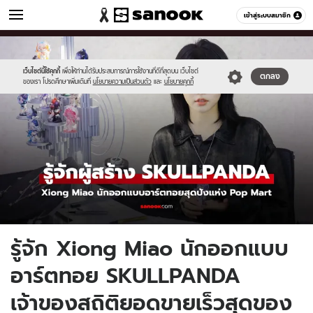
ผู้หญิง
เข้าสู่ระบบสมาชิก
หมวดอื่นๆ
//s.isanook.com/wo/0/ud/51/255241/new-
Sanook
//s.isanook.com/sr/0/images/logo-
600
60
thumbnail1200x720(15).jpg
new-
sanook.png
เว็บไซต์นี้ใช้คุกกี้
เพื่อให้ท่านได้รับประสบการณ์การใช้งานที่ดีที่สุดบน เว็บไซต์
ตกลง
ของเรา โปรดศึกษาเพิ่มเติมที่
นโยบายความเป็นส่วนตัว
และ
นโยบายคุกกี้
รู้จัก Xiong Miao นักออกแบบ
อาร์ตทอย SKULLPANDA
เจ้าของสถิติยอดขายเร็วสุดของ