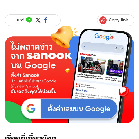
รู้จัก
Xiong
Miao
Copy link
แชร์
นัก
ออกแบบ
อาร์ต
ทอย
SKULLPANDA
เจ้าของ
สถิติ
ยอด
ขาย
เร็ว
สุด
ของ
Pop
Mart
เรื่องที่เกี่ยวข้อง