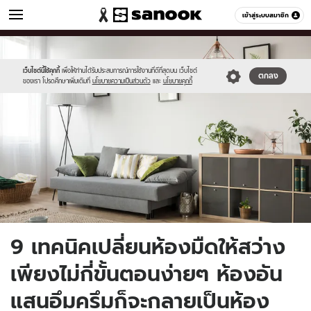
ผู้หญิง
เข้าสู่ระบบสมาชิก
หมวดอื่นๆ
//s.isanook.com/wo/0/ud/41/209665/209665-
Sanook
//s.isanook.com/sr/0/images/logo-
600
60
thumbnail.jpg
new-
sanook.png
เว็บไซต์นี้ใช้คุกกี้
เพื่อให้ท่านได้รับประสบการณ์การใช้งานที่ดีที่สุดบน เว็บไซต์
ตกลง
ของเรา โปรดศึกษาเพิ่มเติมที่
นโยบายความเป็นส่วนตัว
และ
นโยบายคุกกี้
9 เทคนิคเปลี่ยนห้องมืดให้สว่าง
เพียงไม่กี่ขั้นตอนง่ายๆ ห้องอัน
แสนอึมครึมก็จะกลายเป็นห้อง