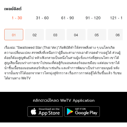
เพลย์ลิสต์
1
-
30
31
-
60
61
-
90
91
-
120
121
-
15
01
02
03
04
05
06
เรื่องย่อ: "Swallowed Star (Thai Ver.)"ภัยพิบัติทำให้สรรพสิ่งต่าง ๆ บนโลกเกิด
ความเปลี่ยนแปลง สรรพสิ่งที่เหนือกว่าผู้อื่นจะสามารถเอาตัวรอดดำรงอยู่ได้ ส่วนผู้
ด้อยก็ต้องสูญพันธ์ไป หลัวเฟิงกลายเป็นหนึ่งในสามผู้แข็งแกร่งที่สุดบนโลก เขาได้
สูญเสียเนื้อบนร่างกายเขาไปขณะที่ต่อสู้กับมอนสเตอร์จอมเขมือบ แต่ต่อมาเขาได้
นำชิ้นเนื้อของมอนสเตอร์กลับมาเช่นกัน และทำการพัฒนาเป็นร่างกายมนุษย์ หลัง
จากนั้นเขาก็ได้ออกจากดาวโลกมุ่งสู่จักรวาล เรื่องราวการต่อสู้ได้เริ่มขึ้นแล้ว รับชม
ได้ผ่านทาง WeTV
คลิกดาวน์โหลด WeTV Application