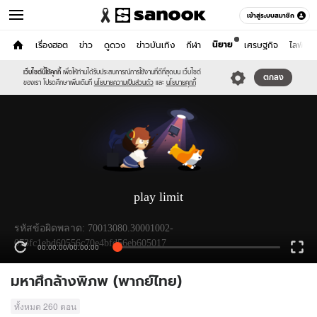
เข้าสู่ระบบสมาชิก
นิยาย
หน้าแรก
เรื่องฮอต
ข่าว
ดูดวง
ข่าวบันเทิง
กีฬา
เศรษฐกิจ
ไลฟ์สไต
Exclusive WeTV
มหาศึกล้างพิภพ (พากย์ไทย)
เว็บไซต์นี้ใช้คุกกี้
เพื่อให้ท่านได้รับประสบการณ์การใช้งานที่ดีที่สุดบน เว็บไซต์
ตกลง
ของเรา โปรดศึกษาเพิ่มเติมที่
นโยบายความเป็นส่วนตัว
และ
นโยบายคุกกี้
play limit
รหัสข้อผิดพลาด: 70013080.30001002-
073fc1ebd60556c70e4bfd56eb605017
00:00:00
/
00:00:00
มหาศึกล้างพิภพ (พากย์ไทย)
ทั้งหมด
260
ตอน