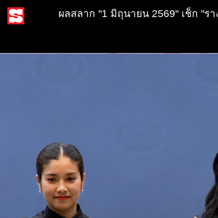
ผลสลาก "1 มิถุนายน 2569" เช็ก "รา