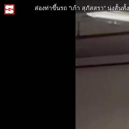
ส่องท่าขึ้นรถ "เก้า สุภัสสรา" นุ่งสั้นท