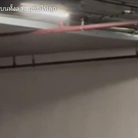
ั้งบนทั้งล่าง แซ่บไฟลุก