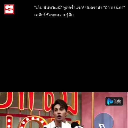
"เอ็ม นันทวัฒน์" พูดครั้งแรก! ปมดราม่า "ม้า อรนภา"
เคลียร์ชัดทุกความรู้สึก