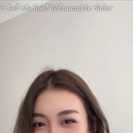
ลัคกี้ หรือ ล็อคกี้ ได้ขึ้นคอนเสิร์ต "พี่แจ็ค"