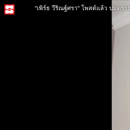
"เพิร์ธ วีริณฐ์ศรา" โพสต์แล้ว ปมดราม่า 