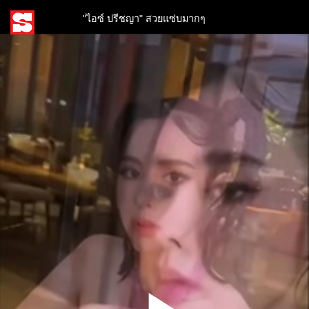
"ไอซ์ ปรีชญา" สวยแซ่บมากๆ