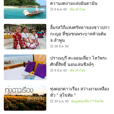
ความงดงามแห่งอันดามัน
9 พ.ค. 60
เที่ยวทั่วไทย
ลิ้มรสวิถีแห่งศรัทธาของชาวปกา
กะญอ ที่ชุมชนพระบาทห้วยต้ม
จ.ลำพูน
28 มี.ค. 60
ปราณบุรี ตะลอนเที่ยว ไหว้พระ
ศักดิ์สิทธิ์ นอนเล่นชิลล์ๆ
6 มี.ค. 60
เที่ยวทั่วไทย
ทุ่งดอกดาวเรือง สว่างงามเหลือง
ทั่ว " สุโขทัย "
20 ม.ค. 60
ข้อมูลท่องเที่ยว77จังหวัด