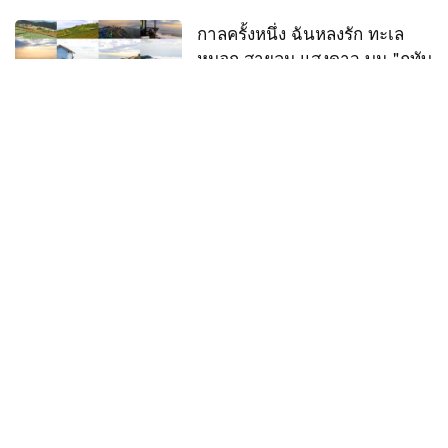
กาลครั้งหนึ่ง ฉันหลงรัก ทะเล
หมอก สายลม แสงดาว บน "ภูทับ
เบิก"
24 ก.ย. 58
ข้อมูลท่องเที่ยว77จังหวัด
ลดกระหน่ำ! มหกรรมการท่อง
เที่ยว "ไทยเที่ยวไทย" ครั้งที่ 36
2 ก.ย. 58
เที่ยวทั่วไทย
รวมที่พัก Hostel หน้าตาดี..สุดเก๋
ในราคาเบาๆ
19 ส.ค. 58
ที่พัก
1 คืน สุข สุข กับชีวิตฉ่ำ ฉ่ำ ณ
ริมลำภาชี ที่ Moreeda
14 ส.ค. 58
ที่พัก