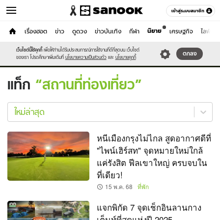
เข้าสู่ระบบสมาชิก
นิยาย
หน้าแรก
เรื่องฮอต
ข่าว
ดูดวง
ข่าวบันเทิง
กีฬา
เศรษฐกิจ
ไลฟ์สไต
เที่ยว-กิน
เว็บไซต์นี้ใช้คุกกี้
เพื่อให้ท่านได้รับประสบการณ์การใช้งานที่ดีที่สุดบน เว็บไซต์
หมวดอื่นๆ
ตกลง
ของเรา โปรดศึกษาเพิ่มเติมที่
นโยบายความเป็นส่วนตัว
และ
นโยบายคุกกี้
แท็ก
สถานที่ท่องเที่ยว
สถาน
ที่
ใหม่ล่าสุด
ท่อง
เที่ยว
หนีเมืองกรุงไม่ไกล สูดอากาศดีที่
ใหม่
"ไพน์เฮิร์สท" จุดหมายใหม่ใกล้
ล่าสุด
แค่รังสิต ฟีลเขาใหญ่ ครบจบใน
ที่เดียว!
15 พ.ค. 68
ที่พัก
แจกพิกัด 7 จุดเช็กอินลานกาง
เต็นท์ที่สุดแห่งปี 2025