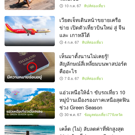
10 ก.ค. 67
ทิปส์ท่องเที่ยว
เวียตเจ็ทเดินหน้าขยายเครือ
ข่าย เปิดตัวเที่ยวบินใหม่ สู่ จีน
และ เกาหลีใต้
4 ก.ค. 67
ทิปส์ท่องเที่ยว
เห็นมาตั้งนานไม่เคยรู้!
สัญลักษณ์สี่เหลี่ยมบนพาสปอร์ต
คืออะไร
7 มิ.ย. 67
ทิปส์ท่องเที่ยว
แอ่วเหนือให้ฉ่ำ ขับรถเที่ยว 10
หมู่บ้านเมืองรองภาคเหนือสุดฟิน
ช่วง Green Season
30 พ.ค. 67
ข้อมูลท่องเที่ยว77จังหวัด
เคล็ด (ไม่) ลับลดค่าที่พักสูงสุด