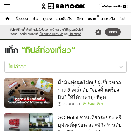
เข้าสู่ระบบสมาชิก
นิยาย
หน้าแรก
เรื่องฮอต
ข่าว
ดูดวง
ข่าวบันเทิง
กีฬา
เศรษฐกิจ
ไลฟ์สไต
เที่ยว-กิน
เว็บไซต์นี้ใช้คุกกี้
เพื่อให้ท่านได้รับประสบการณ์การใช้งานที่ดีที่สุดบน เว็บไซต์
หมวดอื่นๆ
ตกลง
ของเรา โปรดศึกษาเพิ่มเติมที่
นโยบายความเป็นส่วนตัว
และ
นโยบายคุกกี้
แท็ก
ทิปส์ท่องเที่ยว
ทิป
ส์
ใหม่ล่าสุด
ท่อง
เที่ยว
น้ำมันพุ่งฉุดไม่อยู่! ผู้เชี่ยวชาญ
ใหม่
กาง 5 เคล็ดลับ "จองตั๋วเครื่อง
ล่าสุด
บิน" ให้ได้ราคาถูกที่สุด
26 เม.ย. 69
ทิปส์ท่องเที่ยว
GO Hotel ชวนเที่ยวระยอง ฟรี
บุฟเฟต์ทุเรียน และพิกัดร้านลับ