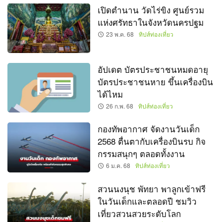
เปิดตำนาน วัดไร่ขิง ศูนย์รวม
แห่งศรัทธาในจังหวัดนครปฐม
23 พ.ค. 68
ทิปส์ท่องเที่ยว
อัปเดต บัตรประชาชนหมดอายุ
บัตรประชาชนหาย ขึ้นเครื่องบิน
ได้ไหม
26 ก.พ. 68
ทิปส์ท่องเที่ยว
กองทัพอากาศ จัดงานวันเด็ก
2568 ตื่นตากับเครื่องบินรบ กิจ
กรรมสนุกๆ ตลอดทั้งงาน
6 ม.ค. 68
ทิปส์ท่องเที่ยว
สวนนงนุช พัทยา พาลูกเข้าฟรี
ในวันเด็กและตลอดปี ชมวิว
เที่ยวสวนสวยระดับโลก