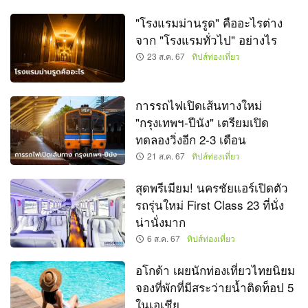
"โรงแรมม่านรูด" คืออะไรต่าง
จาก "โรงแรมทั่วไป" อย่างไร
23 ส.ค. 67
ทิปส์ท่องเที่ยว
การรถไฟเปิดเส้นทางใหม่
"กรุงเทพฯ-ปีนัง" เตรียมเปิด
ทดลองวิ่งอีก 2-3 เดือน
21 ส.ค. 67
ทิปส์ท่องเที่ยว
สุดพรีเมียม! นครชัยแอร์เปิดตัว
รถรุ่นใหม่ First Class 23 ที่นั่ง
น่านั่งมาก
6 ส.ค. 67
ทิปส์ท่องเที่ยว
อโกด้า เผยนักท่องเที่ยวไทยนิยม
จองที่พักที่มีสระว่ายน้ำติดท็อป 5
ในเอเชีย