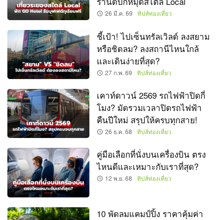
ร้านดีปักหมุดสไตล์ Local
26 มี.ค. 69
ทิปส์ท่องเที่ยว
ชี้เป้า! ไปเซ็นทรัลเวิลด์ ลงสยาม
หรือชิดลม? ลงสถานีไหนใกล้
และเดินง่ายที่สุด?
27 ก.พ. 69
ทิปส์ท่องเที่ยว
เคาท์ดาวน์ 2569 รถไฟฟ้าปิดกี่
โมง? มัดรวมเวลาปิดรถไฟฟ้า
คืนปีใหม่ สรุปให้ครบทุกสาย!
26 ธ.ค. 68
ทิปส์ท่องเที่ยว
คู่มือเลือกที่นั่งบนเครื่องบิน ตรง
ไหนดีและเหมาะกับเราที่สุด?
12 พ.ย. 68
ทิปส์ท่องเที่ยว
10 พัดลมแคมป์ปิ้ง ราคาคุ้มค่า