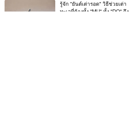
รู้จัก "ยันต์เต่ารอด" วิธีช่วยเต่า
ทะเลที่ต้องทั้ง "MU" ทั้ง "DO" ถึง
จะรอด
11 มี.ค. 67
ทิปส์ท่องเที่ยว
ที่นั่งสำรอง (Priority seat) บน
รถไฟฟ้า คนทั่วไปนั่งได้ไหม
6 มี.ค. 67
ทิปส์ท่องเที่ยว
ทำไมต้องหรี่ไฟในเครื่องบิน
ตอนเครื่องบินขึ้น-ลง
3 มี.ค. 67
ทิปส์ท่องเที่ยว
"ผ้าเช็ดตัว" ในโรงแรม นำกลับ
มาใช้ใหม่ดีไหม
3 มี.ค. 67
ทิปส์ท่องเที่ยว