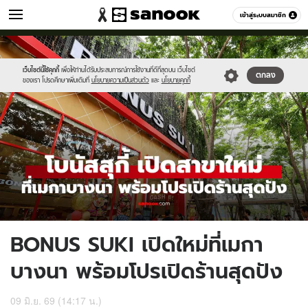
เที่ยว-กิน
เข้าสู่ระบบสมาชิก
หมวดอื่นๆ
//s.isanook.com/tr/0/ud/290/1453986/bonu.jpg
Sanook
//s.isanook.com/sr/0/images/logo-
600
60
new-
sanook.png
เว็บไซต์นี้ใช้คุกกี้
เพื่อให้ท่านได้รับประสบการณ์การใช้งานที่ดีที่สุดบน เว็บไซต์
ตกลง
ของเรา โปรดศึกษาเพิ่มเติมที่
นโยบายความเป็นส่วนตัว
และ
นโยบายคุกกี้
BONUS SUKI เปิดใหม่ที่เมกา
บางนา พร้อมโปรเปิดร้านสุดปัง
09 มิ.ย. 69 (14:17 น.)