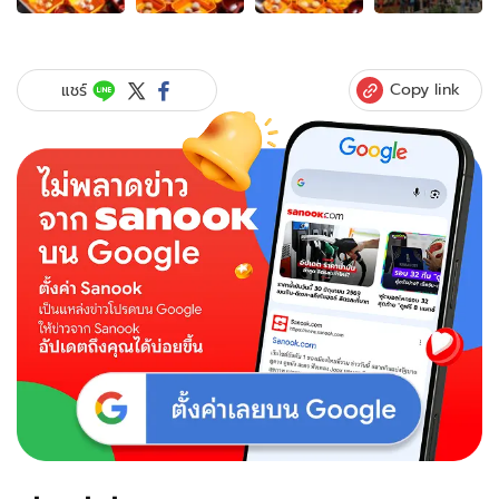
ของ
BONUS
SUKI
เปิด
Copy link
แชร์
ใหม่
ที่
เม
กา
บางนา
พร้อม
โปร
เปิด
ร้าน
สุด
ปัง