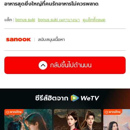
อาหารสุดยิ่งใหญ่ที่คนรักอาหารไม่ควรพลาด
แท็ก :
bonus suki
bonus suki เมกาบางนา
ดูแท็กทั้งหมด
สนับสนุนเนื้อหา
กลับขึ้นไปด้านบน
ซีรีส์ฮิตจาก