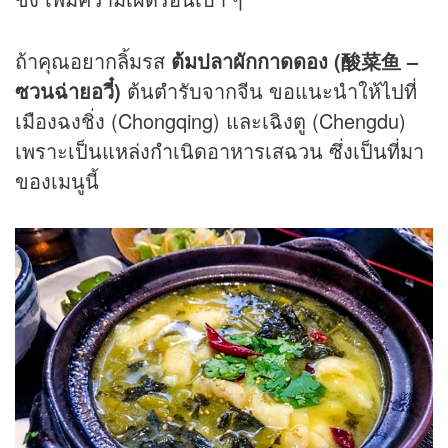
ถ้าคุณอยากลิ้มรส
ต้มปลาผักกาดดอง (酸菜鱼 –
ซวนฉ่ายอวี๋)
ต้นตำรับจากจีน ขอแนะนำให้ไปที่
เมืองฉงชิ่ง (Chongqing) และเฉิงตู (Chengdu)
เพราะเป็นแหล่งกำเนิดอาหารเสฉวน ซึ่งเป็นที่มา
ของเมนูนี้