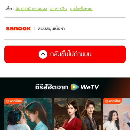
แท็ก :
ต้มปลาผักกาดดอง
อาหารจีน
ดูแท็กทั้งหมด
สนับสนุนเนื้อหา
กลับขึ้นไปด้านบน
ซีรีส์ฮิตจาก