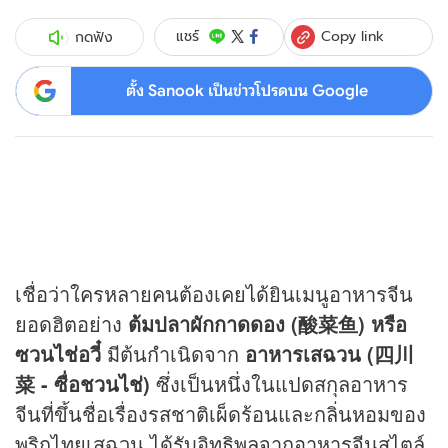
Copy link
แชร์
กดฟัง
ตั้ง Sanook เป็นข่าวโปรดบน Google
เชื่อว่าใครหลายคนต้องเคยได้ยินเมนูอาหารจีน
ยอดฮิตอย่าง
ต้มปลาผักกาดดอง (酸菜鱼) หรือ
ซวนไช่อวี๋
มีต้นกำเนิดจาก
อาหารเสฉวน (四川
菜 - ซื่อชวนไช่)
ซึ่งเป็นหนึ่งในแปดสกุลอาหาร
จีนที่ขึ้นชื่อเรื่องรสชาติเผ็ดร้อนและกลิ่นหอมของ
พริกไทยเสฉวน ได้รับอิทธิพลจากอาหารจีนสไตล์