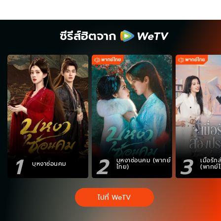
ซีรีส์ฮิตจาก
1
2
3
บุหงาซ่อนคม (พากย์
เมื่อรั
บุหงาซ่อนคม
ไทย)
(พากย์
ไปที่ WeTV