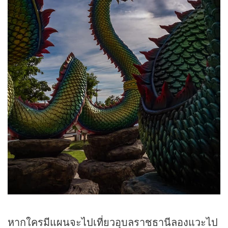
หากใครมีแผนจะไปเที่ยวอุบลราชธานีลองแวะไป