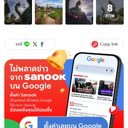
8
ภาพ
8
ภาพ
ภาพ
ของ
อ้อม
กอด
แห่ง
Copy link
แชร์
บ้านนา
ทุ่ง
นา
มือ
ปราบ
จอน
นี่
ฟาร์ม
สเตย์
จุด
เช็
กอิน
แห่ง
ใหม่