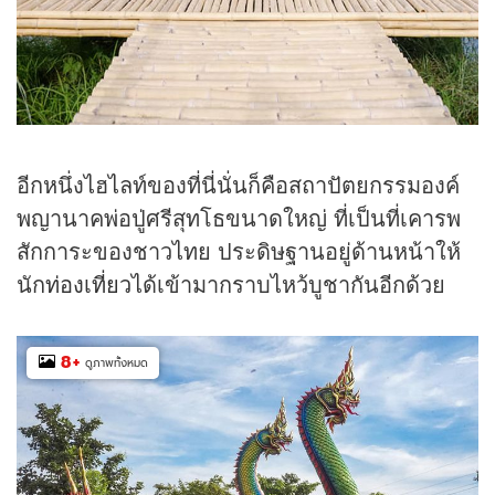
อีกหนึ่งไฮไลท์ของที่นี่นั่นก็คือสถาปัตยกรรมองค์
พญานาคพ่อปู่ศรีสุทโธขนาดใหญ่ ที่เป็นที่เคารพ
สักการะของชาวไทย ประดิษฐานอยู่ด้านหน้าให้
นัก
ท่องเที่ยว
ได้เข้ามากราบไหว้บูชากันอีกด้วย
8
+
ดูภาพทั้งหมด