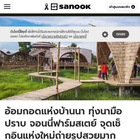
เที่ยว-กิน
เข้าสู่ระบบสมาชิก
หมวดอื่นๆ
//s.isanook.com/tr/0/ud/284/1421997/htrjjy.jpg
Sanook
//s.isanook.com/sr/0/images/logo-
600
60
new-
sanook.png
เว็บไซต์นี้ใช้คุกกี้
เพื่อให้ท่านได้รับประสบการณ์การใช้งานที่ดีที่สุดบน เว็บไซต์
ตกลง
ของเรา โปรดศึกษาเพิ่มเติมที่
นโยบายความเป็นส่วนตัว
และ
นโยบายคุกกี้
อ้อมกอดแห่งบ้านนา ทุ่งนามือ
ปราบ จอนนี่ฟาร์มสเตย์ จุดเช็
กอินแห่งใหม่ถ่ายรูปสวยมาก