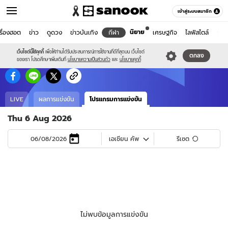
เข้าสู่ระบบสมาชิก
นิยาย
าแรก
เรื่องฮอต
ข่าว
ดูดวง
ข่าวบันเทิง
กีฬา
เศรษฐกิจ
ไลฟ์สไตล์
รถย
โปรแกรม
เว็บไซต์นี้ใช้คุกกี้
เพื่อให้ท่านได้รับประสบการณ์การใช้งานที่ดีที่สุดบน เว็บไซต์
โปรแกรมการแข่งขันฟุตบอล
ตกลง
บอล
ตารางคะแนน
ของเรา โปรดศึกษาเพิ่มเติมที่
นโยบายความเป็นส่วนตัว
และ
นโยบายคุกกี้
เอ
เชีย
นคัพ
LIVE
ผลการแข่งขัน
โปรแกรมการแข่งขัน
Thu 6 Aug 2026
06/08/2026
เอเชียน คัพ
รีเซต
ไม่พบข้อมูลการแข่งขัน