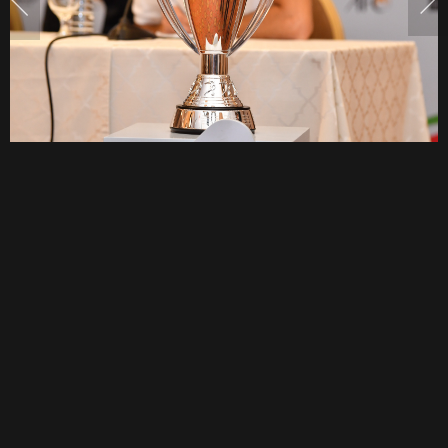
สนุก
เกม
ชิง
แชมป์
เอเชีย
นัด
แรก