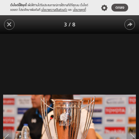
เว็บไซต์นี้ใช้คุกกี้
เพื่อให้ท่านได้รับประสบการณ์การใช้งานที่ดีที่สุดบน เว็บไซต์
ตกลง
ของเรา โปรดศึกษาเพิ่มเติมที่
นโยบายความเป็นส่วนตัว
และ
นโยบายคุกกี้
สู้
3
/
8
เต็ม
สู้
ที่
ทุก
เต็ม
นัด!
ที่
"มาดาม
ทุก
แป้ง"
เชื่อ
นัด!
ลูก
"มาดาม
ทีม
สู้
แป้ง"
"จีน"
เชื่อ
สนุก
เกม
ลูก
ชิง
ทีม
แชมป์
สู้
เอเชีย
นัด
"จีน"
แรก