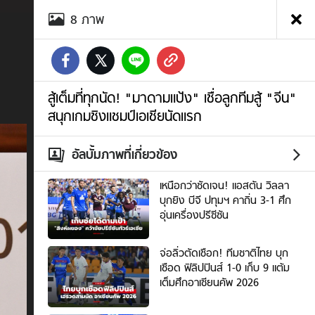
อัลบั้ม
8
ภาพ
ภาพ
สู้
เต็ม
ที่
ทุก
นัด!
สู้เต็มที่ทุกนัด! "มาดามแป้ง" เชื่อลูกทีมสู้ "จีน"
"มาดาม
สนุกเกมชิงแชมป์เอเชียนัดแรก
แป้ง"
เชื่อ
ลูก
อัลบั้มภาพที่เกี่ยวข้อง
ทีม
สู้
เหนือกว่าชัดเจน! แอสตัน วิลลา
"จีน"
บุกยิง บีจี ปทุมฯ คาถิ่น 3-1 ศึก
สนุก
อุ่นเครื่องปรีซีซัน
เกม
ชิง
จ่อลิ่วตัดเชือก! ทีมชาติไทย บุก
แชมป์
เชือด ฟิลิปปินส์ 1-0 เก็บ 9 แต้ม
เอเชีย
เต็มศึกอาเซียนคัพ 2026
นัด
แรก