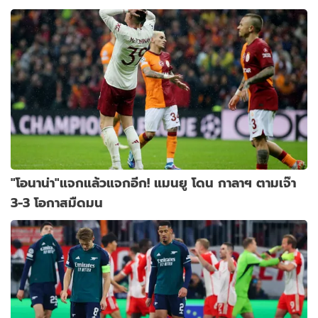
"โอนาน่า"แจกแล้วแจกอีก! แมนยู โดน กาลาฯ ตามเจ๊า
3-3 โอกาสมืดมน