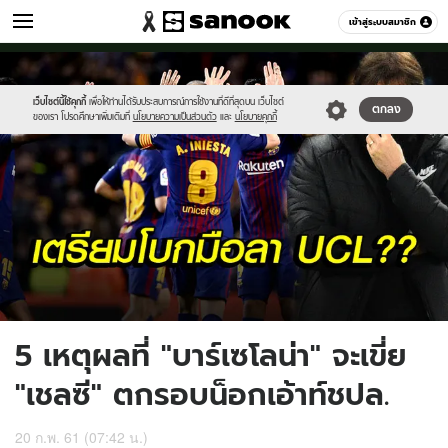
กีฬา
เข้าสู่ระบบสมาชิก
หมวดอื่นๆ
//s.isanook.com/sp/0/ud/134/674157/36963.jpg
Sanook
//s.isanook.com/sr/0/images/logo-
600
60
new-
sanook.png
เว็บไซต์นี้ใช้คุกกี้
เพื่อให้ท่านได้รับประสบการณ์การใช้งานที่ดีที่สุดบน เว็บไซต์
ตกลง
ของเรา โปรดศึกษาเพิ่มเติมที่
นโยบายความเป็นส่วนตัว
และ
นโยบายคุกกี้
5 เหตุผลที่ "บาร์เซโลน่า" จะเขี่ย
"เชลซี" ตกรอบน็อกเอ้าท์ชปล.
20 ก.พ. 61 (07:42 น.)