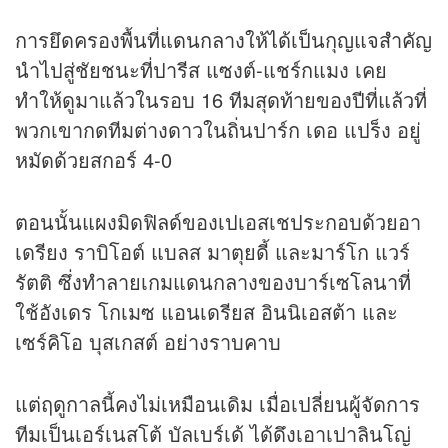
การยึดครองพื้นที่แดนกลางให้ได้เป็นกุญแจสำคัญ
นำไปสู่ชัยชนะที่ปารีส แซงต์-แชร์กแมง เคย
ทำให้ดูมาแล้วในรอบ 16 ทีมสุดท้ายของปีที่แล้วที่
พวกเขากดทีมต่างดาวในถิ่นปาร์ก เดอ แปร็ง อยู่
หมัดด้วยสกอร์ 4-0
ตอนนั้นแผงมิดฟิลด์ของเปเอสเชประกอบด้วยอา
เดรียง ราบิโอต์ แบลส มาตุยดี้ และมาร์โก แวร์
รัตติ ซึ่งทำลายเกมแดนกลางของบาร์เซโลนาที่
ใช้อังเดร โกเมซ แอนเดรียส อินนิเอสต้า และ
เซร์คิโอ บุสเกสต์ อย่างราบคาบ
แต่ฤดูกาลนี้คงไม่เหมือนเดิม เมื่อเปลี่ยนผู้จัดการ
ทีมเป็นเอร์เนสโต้ บัลเบร์เด้ ได้ดึงเอาเปาลินโญ่