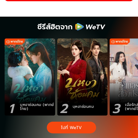
ซีรีส์ฮิตจาก
1
2
3
บุหงาซ่อนคม (พากย์
เมื่อรั
บุหงาซ่อนคม
ไทย)
(พากย์
ไปที่ WeTV