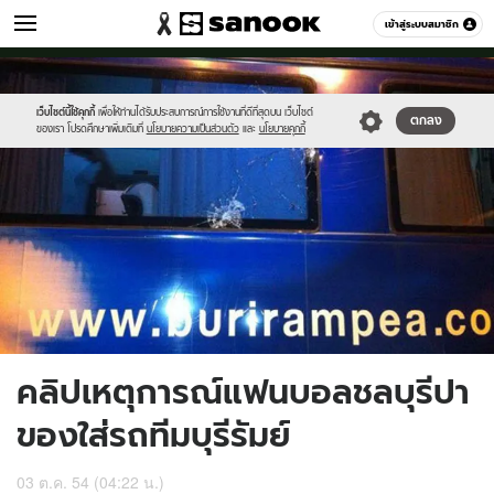
กีฬา
เข้าสู่ระบบสมาชิก
หมวดอื่นๆ
//s.isanook.com/sp/0/ud/7/35077/1003burirum.jpg
Sanook
//s.isanook.com/sr/0/images/logo-
600
60
new-
sanook.png
เว็บไซต์นี้ใช้คุกกี้
เพื่อให้ท่านได้รับประสบการณ์การใช้งานที่ดีที่สุดบน เว็บไซต์
ตกลง
ของเรา โปรดศึกษาเพิ่มเติมที่
นโยบายความเป็นส่วนตัว
และ
นโยบายคุกกี้
คลิปเหตุการณ์แฟนบอลชลบุรีปา
ของใส่รถทีมบุรีรัมย์
03 ต.ค. 54 (04:22 น.)