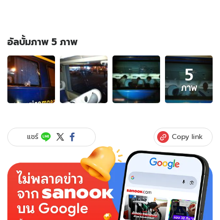
อัลบั้มภาพ 5 ภาพ
อัลบั้ม
5
ภาพ
5
ภาพ
ภาพ
ของ
คลิป
เหตุการณ์
แฟน
Copy link
แชร์
บอล
ชลบุรี
ปา
ของ
ใส่
รถ
ทีม
บุรีรัมย์