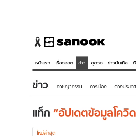
หน้าแรก
เรื่องฮอต
ข่าว
ดูดวง
ข่าวบันเทิง
ก
ข่าว
ข่าว
ดูดวง - 
อาชญากรรม
การเมือง
ต่างประเทศ
เรื่องฮอต
ดูดวง
ข่าว
หวยไทย
แท็ก
อัปเดตข้อมูลโควิ
ข่าวบันเทิง
สถิติหวยไท
อัปเดต
ข่าวกีฬา
หวยลาว
ข้อมูล
ใหม่ล่าสุด
ข่าวเศรษฐกิจ