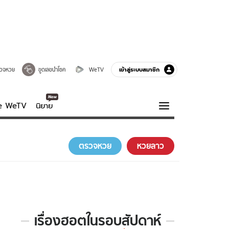
เข้าสู่ระบบสมาชิก
วจหวย
ขูดเลขนำโชค
WeTV
ve WeTV
นิยาย
รบรส
ความรู้รอบตัว
ตรวจหวย
หวยลาว
ฮาวทู
กูรู-รอบรู้
เรื่องฮอตในรอบสัปดาห์
เรื่อง