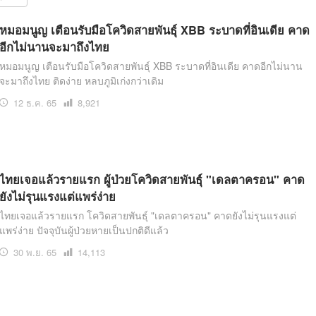
สุขภาพ
ดูทีวี
หมอมนูญ เตือนรับมือโควิดสายพันธุ์ XBB ระบาดที่อินเดีย คาด
อีกไม่นานจะมาถึงไทย
เที่ยว-กิน
WeTV
หมอมนูญ เตือนรับมือโควิดสายพันธุ์ XBB ระบาดที่อินเดีย คาดอีกไม่นาน
Tasteful Thailand
Exclusive
จะมาถึงไทย ติดง่าย หลบภูมิเก่งกว่าเดิม
Sanook Choice
นิยาย
12 ธ.ค. 65
เปิด
8,921
อ่าน
ยลได้ที่
ไทยเจอแล้วรายแรก ผู้ป่วยโควิดสายพันธุ์ "เดลตาครอน" คาด
ยังไม่รุนแรงแต่แพร่ง่าย
ร่วมงานกับเ
ไทยเจอแล้วรายแรก โควิดสายพันธุ์ "เดลตาครอน" คาดยังไม่รุนแรงแต่
แพร่ง่าย ปัจจุบันผู้ป่วยหายเป็นปกติดีแล้ว
30 พ.ย. 65
เปิด
14,113
อ่าน