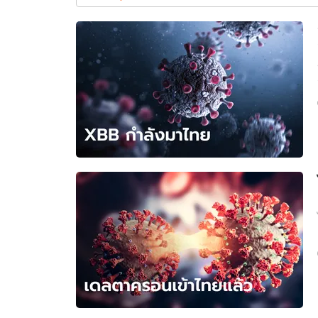
โค
วิด-19
อัปเดตจีน
ใหม่
เช็กข่าวชัวร์
ล่าสุด
ติดตามสนุกโซเชี
ดาวน์โหลดสนุกแอปฟรี
สงวนลิขสิทธิ์ ©
2569
บริษัท อิมเมจ ฟิวเจอร์ (ประเทศไทย) จำกัด