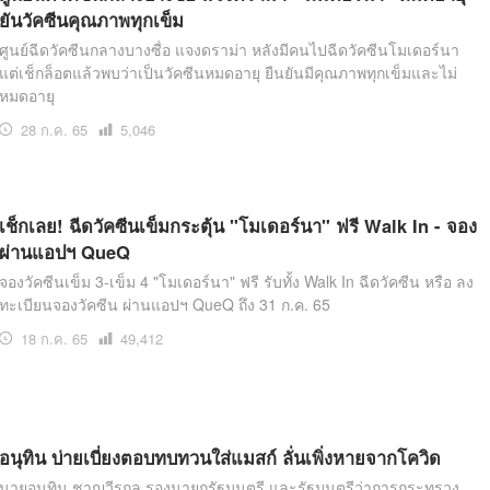
ยันวัคซีนคุณภาพทุกเข็ม
ศูนย์ฉีดวัคซีนกลางบางซื่อ แจงดราม่า หลังมีคนไปฉีดวัคซีนโมเดอร์นา
แต่เช็กล็อตแล้วพบว่าเป็นวัคซีนหมดอายุ ยืนยันมีคุณภาพทุกเข็มและไม่
หมดอายุ
28 ก.ค. 65
เปิด
5,046
อ่าน
เช็กเลย! ฉีดวัคซีนเข็มกระตุ้น "โมเดอร์นา" ฟรี Walk In - จอง
ผ่านแอปฯ QueQ
จองวัคซีนเข็ม 3-เข็ม 4 "โมเดอร์นา" ฟรี รับทั้ง Walk In ฉีดวัคซีน หรือ ลง
ทะเบียนจองวัคซีน ผ่านแอปฯ QueQ ถึง 31 ก.ค. 65
18 ก.ค. 65
เปิด
49,412
อ่าน
อนุทิน บ่ายเบี่ยงตอบทบทวนใส่แมสก์ ลั่นเพิ่งหายจากโควิด
นายอนุทิน ชาญวีรกูล รองนายกรัฐมนตรี และรัฐมนตรีว่าการกระทรวง