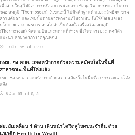
เชื้อส่วนใหญ่ไม่มีอาการหรืออาการน้อยมาก ข้อมูลวิชาการพบว่า ในการ
วัดอุณหภูมิ (Thermoscan) ในขณะนี้ ไม่มีหลักฐานด้านประสิทธิผล ขาด
ความคุ้มค่า และเพิ่มขั้นตอนการทำงานที่ไม่จำเป็น จึงให้ข้อเสนอเชิง
นโยบายและมาตรการ อาจไม่จำเป็นต้องตั้งเครื่องวัดอุณหภูมิ
(Thermoscan) ที่สนามบินและสถานที่ต่างๆ ซึ่งในหลายประเทศมีคำ
แนะนำเลิกมาตรการวัดอุณหภูมิ
13 มิ.ย. 65
เปิด
1,209
อ่าน
กทม. ชง ศบค. ถอดหน้ากากด้วยความสมัครใจในพื้นที่
สาธารณะ-พื้นที่โล่งแจ้ง
กทม. ชง ศบค. ถอดหน้ากากด้วยความสมัครใจในพื้นที่สาธารณะและโล่ง
แจ้ง
8 มิ.ย. 65
เปิด
5,424
อ่าน
สธ.ขับเคลื่อน 4 ด้าน เดินหน้าโควิดสู่โรคประจำถิ่น ด้วย
แนวคิด Health for Wealth