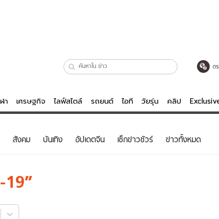
ตร
ีฬา
เศรษฐกิจ
ไลฟ์สไตล์
รถยนต์
ไอที
วัยรุ่น
คลิป
Exclusi
ตรวจหวย
ไลฟ์สไตล์
บันเทิงค
สังคม
บันเทิง
อัปเดตจีน
เช็กข่าวชัวร์
ข่าวทั้งหมด
ผู้หญิง
หนัง-ละคร
ผู้ชาย
เพลง
ด-19
ย
วัยรุ่น
เกมส์
ไอที
คลิป
รถยนต์
พอดแคสต์