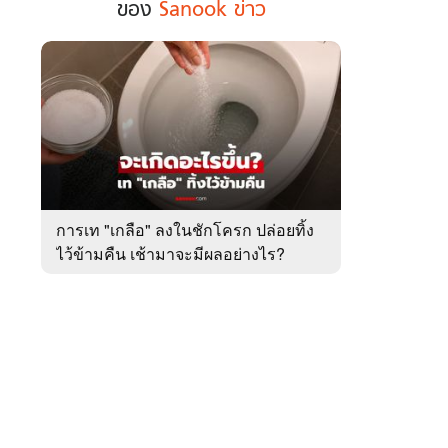
ของ
Sanook ข่าว
ฮอต
ใน
รอบ
สัปดาห์
 WeTV
ของ
Sanook
ข่าว
ติดต่อโฆษณา
การเท "เกลือ" ลงในชักโครก ปล่อยทิ้ง
tencentthbd
sales@tencent.co.th
ไว้ข้ามคืน เช้ามาจะมีผลอย่างไร?
รา
ร้องเรียนเนื้อหาไม่เหมาะสม
แนะนำติชม แจ้งปัญหาการใช้งาน