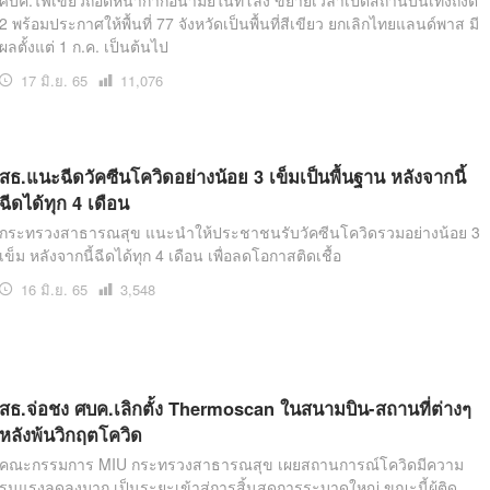
ศบค.ไฟเขียวถอดหน้ากากอนามัยในที่โล่ง ขยายเวลาเปิดสถานบันเทิงถึงตี
2 พร้อมประกาศให้พื้นที่ 77 จังหวัดเป็นพื้นที่สีเขียว ยกเลิกไทยแลนด์พาส มี
ผลตั้งแต่ 1 ก.ค. เป็นต้นไป
17 มิ.ย. 65
เปิด
11,076
อ่าน
สธ.แนะฉีดวัคซีนโควิดอย่างน้อย 3 เข็มเป็นพื้นฐาน หลังจากนี้
ฉีดได้ทุก 4 เดือน
กระทรวงสาธารณสุข แนะนำให้ประชาชนรับวัคซีนโควิดรวมอย่างน้อย 3
เข็ม หลังจากนี้ฉีดได้ทุก 4 เดือน เพื่อลดโอกาสติดเชื้อ
16 มิ.ย. 65
เปิด
3,548
อ่าน
สธ.จ่อชง ศบค.เลิกตั้ง Thermoscan ในสนามบิน-สถานที่ต่างๆ
หลังพ้นวิกฤตโควิด
คณะกรรมการ MIU กระทรวงสาธารณสุข เผยสถานการณ์โควิดมีความ
รุนแรงลดลงมาก เป็นระยะเข้าสู่การสิ้นสุดการระบาดใหญ่ ขณะนี้ผู้ติด