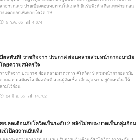
สาธารณสุข บ่ายเบี่ยงตอบทบทวนใส่แมสก์ ยันรับฟังคำเตือนทุกฝ่าย ก่อน
วงแตกบอกเพิ่งหายโควิด-19
5 ก.ค. 65
เปิด
4,674
อ่าน
มีผลทันที! ราชกิจจาฯ ประกาศ ผ่อนคลายสวมหน้ากากอนามัย
โดยความสมัครใจ
ราชกิจจาฯ ประกาศ ผ่อนคลายมาตรการ #โควิด19 สวมหน้ากากอนามัย
ตามความสมัครใจ มีผลทันที ส่วนผู้ติดเชื้อ-เสี่ยงสูง หากอยู่กับคนอื่น ให้
สวมไว้ก่อน
24 มิ.ย. 65
เปิด
14,782
อ่าน
สธ.ลดเตือนภัยโควิดเป็นระดับ 2 หลังไม่พบระบาดเป็นกลุ่มก้อน
แม้เปิดสถานบันเทิง
ปลัดกระทรวงสาธารณสุข เผยปรับการแจ้งเตือนภัย “โควิด” จากระดับ 3