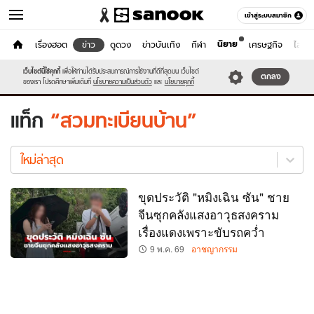
เข้าสู่ระบบสมาชิก
นิยาย
หน้าแรก
เรื่องฮอต
ข่าว
ดูดวง
ข่าวบันเทิง
กีฬา
เศรษฐกิจ
ไลฟ์ส
ข่าว
เว็บไซต์นี้ใช้คุกกี้
เพื่อให้ท่านได้รับประสบการณ์การใช้งานที่ดีที่สุดบน เว็บไซต์
หมวดอื่นๆ
ตกลง
ของเรา โปรดศึกษาเพิ่มเติมที่
นโยบายความเป็นส่วนตัว
และ
นโยบายคุกกี้
แท็ก
สวมทะเบียนบ้าน
สวม
ทะเบียน
ใหม่ล่าสุด
บ้าน
ใหม่
ขุดประวัติ "หมิงเฉิน ซัน" ชาย
ล่าสุด
จีนซุกคลังแสงอาวุธสงคราม
เรื่องแดงเพราะขับรถคว่ำ
9 พ.ค. 69
อาชญากรรม