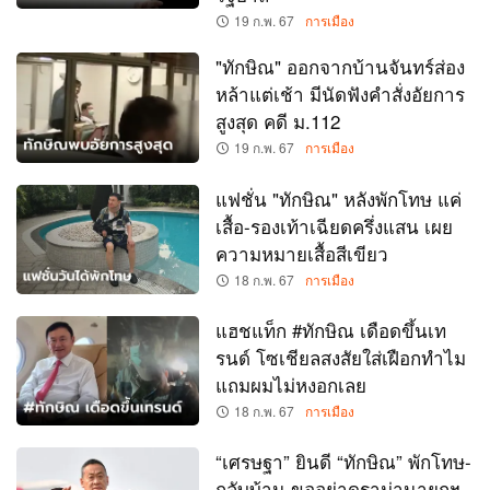
19 ก.พ. 67
การเมือง
"ทักษิณ" ออกจากบ้านจันทร์ส่อง
หล้าแต่เช้า มีนัดฟังคำสั่งอัยการ
สูงสุด คดี ม.112
19 ก.พ. 67
การเมือง
แฟชั่น "ทักษิณ" หลังพักโทษ แค่
เสื้อ-รองเท้าเฉียดครึ่งแสน เผย
ความหมายเสื้อสีเขียว
18 ก.พ. 67
การเมือง
แฮชแท็ก #ทักษิณ เดือดขึ้นเท
รนด์ โซเชียลสงสัยใส่เฝือกทำไม
แถมผมไม่หงอกเลย
18 ก.พ. 67
การเมือง
“เศรษฐา” ยินดี “ทักษิณ” พักโทษ-
กลับบ้าน ขออย่าดราม่านายกฯ