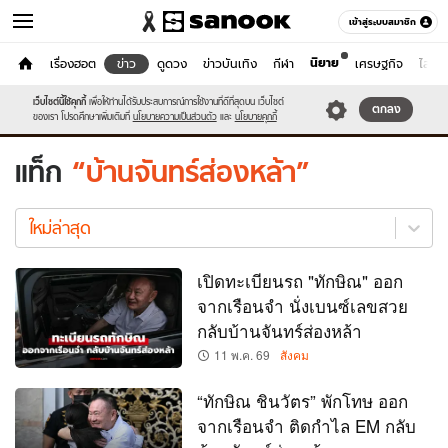
เข้าสู่ระบบสมาชิก
นิยาย
หน้าแรก
เรื่องฮอต
ข่าว
ดูดวง
ข่าวบันเทิง
กีฬา
เศรษฐกิจ
ไลฟ์ส
ข่าว
เว็บไซต์นี้ใช้คุกกี้
เพื่อให้ท่านได้รับประสบการณ์การใช้งานที่ดีที่สุดบน เว็บไซต์
หมวดอื่นๆ
ตกลง
ของเรา โปรดศึกษาเพิ่มเติมที่
นโยบายความเป็นส่วนตัว
และ
นโยบายคุกกี้
แท็ก
บ้านจันทร์ส่องหล้า
บ้าน
จันทร์
ใหม่ล่าสุด
ส่อง
หล้า
เปิดทะเบียนรถ "ทักษิณ" ออก
ใหม่
จากเรือนจำ นั่งเบนซ์เลขสวย
ล่าสุด
กลับบ้านจันทร์ส่องหล้า
11 พ.ค. 69
สังคม
“ทักษิณ ชินวัตร” พักโทษ ออก
จากเรือนจำ ติดกำไล EM กลับ