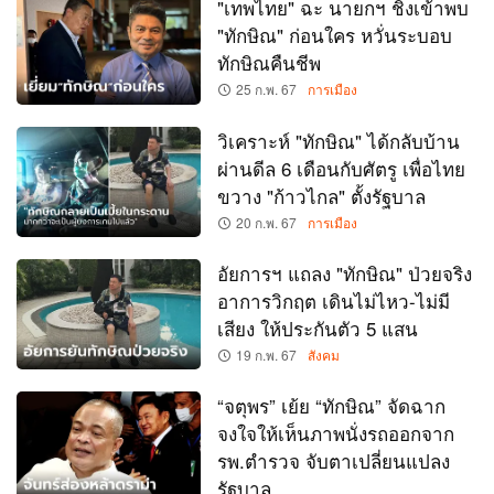
"เทพไทย" ฉะ นายกฯ ชิงเข้าพบ
"ทักษิณ" ก่อนใคร หวั่นระบอบ
ทักษิณคืนชีพ
25 ก.พ. 67
การเมือง
วิเคราะห์ "ทักษิณ" ได้กลับบ้าน
ผ่านดีล 6 เดือนกับศัตรู เพื่อไทย
ขวาง "ก้าวไกล" ตั้งรัฐบาล
20 ก.พ. 67
การเมือง
อัยการฯ แถลง "ทักษิณ" ป่วยจริง
อาการวิกฤต เดินไม่ไหว-ไม่มี
เสียง ให้ประกันตัว 5 แสน
19 ก.พ. 67
สังคม
“จตุพร” เย้ย “ทักษิณ” จัดฉาก
จงใจให้เห็นภาพนั่งรถออกจาก
รพ.ตำรวจ จับตาเปลี่ยนแปลง
รัฐบาล