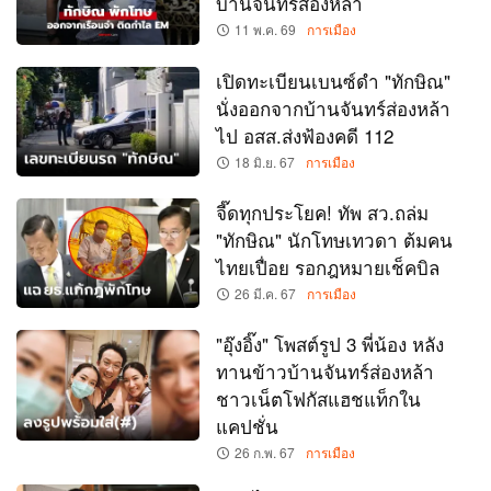
บ้านจันทร์ส่องหล้า
11 พ.ค. 69
การเมือง
เปิดทะเบียนเบนซ์ดำ "ทักษิณ"
นั่งออกจากบ้านจันทร์ส่องหล้า
ไป อสส.ส่งฟ้องคดี 112
18 มิ.ย. 67
การเมือง
จี๊ดทุกประโยค! ทัพ สว.ถล่ม
"ทักษิณ" นักโทษเทวดา ต้มคน
ไทยเปื่อย รอกฎหมายเช็คบิล
26 มี.ค. 67
การเมือง
"อุ๊งอิ๊ง" โพสต์รูป 3 พี่น้อง หลัง
ทานข้าวบ้านจันทร์ส่องหล้า
ชาวเน็ตโฟกัสแฮชแท็กใน
แคปชั่น
26 ก.พ. 67
การเมือง