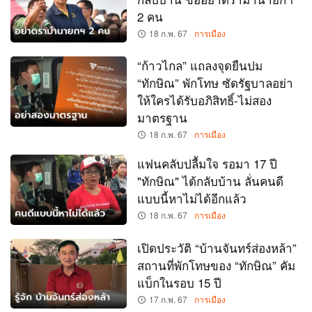
2 คน
18 ก.พ. 67
การเมือง
“ก้าวไกล” แถลงจุดยืนปม
“ทักษิณ” พักโทษ ซัดรัฐบาลอย่า
ให้ใครได้รับอภิสิทธิ์-ไม่สอง
มาตรฐาน
18 ก.พ. 67
การเมือง
แฟนคลับปลื้มใจ รอมา 17 ปี
"ทักษิณ" ได้กลับบ้าน ลั่นคนดี
แบบนี้หาไม่ได้อีกแล้ว
18 ก.พ. 67
การเมือง
เปิดประวัติ “บ้านจันทร์ส่องหล้า”
สถานที่พักโทษของ “ทักษิณ” คัม
แบ็กในรอบ 15 ปี
17 ก.พ. 67
การเมือง