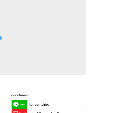
 WeTV
ติดต่อโฆษณา
tencentthbd
sales@tencent.co.th
รา
ร้องเรียนเนื้อหาไม่เหมาะสม
แนะนำติชม แจ้งปัญหาการใช้งาน
ติดต่อโฆษณา
tencentthbd
Add