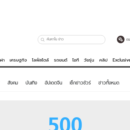
ตร
ีฬา
เศรษฐกิจ
ไลฟ์สไตล์
รถยนต์
ไอที
วัยรุ่น
คลิป
Exclusi
ตรวจหวย
ไลฟ์สไตล์
บันเทิงค
สังคม
บันเทิง
อัปเดตจีน
เช็กข่าวชัวร์
ข่าวทั้งหมด
ผู้หญิง
หนัง-ละคร
ผู้ชาย
เพลง
ย
วัยรุ่น
เกมส์
500
ไอที
คลิป
รถยนต์
พอดแคสต์