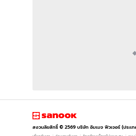
อัปเดตจีน
เช็กข่าวชัวร์
ติดตามสนุกโซเชี
ดาวน์โหลดสนุกแอปฟรี
สงวนลิขสิทธิ์ ©
2569
บริษัท อิมเมจ ฟิวเจอร์ (ประเทศไทย) จำกัด
สงวนลิขสิทธิ์ ©
2569
บริษัท อิมเมจ ฟิวเจอร์ (ประเ