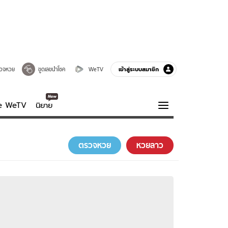
เข้าสู่ระบบสมาชิก
วจหวย
ขูดเลขนำโชค
WeTV
ve WeTV
นิยาย
รบรส
ความรู้รอบตัว
ตรวจหวย
หวยลาว
ฮาวทู
กูรู-รอบรู้