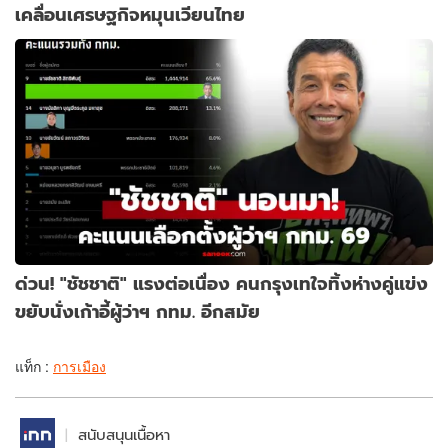
เคลื่อนเศรษฐกิจหมุนเวียนไทย
ด่วน! "ชัชชาติ" แรงต่อเนื่อง คนกรุงเทใจทิ้งห่างคู่แข่ง
ขยับนั่งเก้าอี้ผู้ว่าฯ กทม. อีกสมัย
แท็ก :
การเมือง
สนับสนุนเนื้อหา