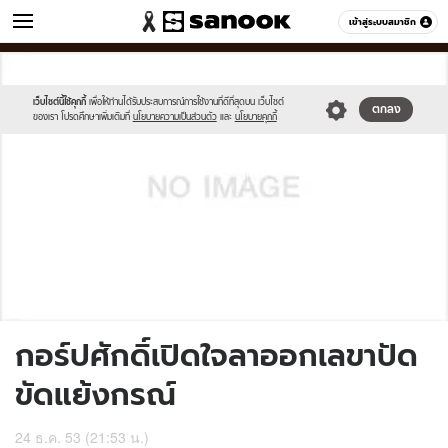
ข่าว
เข้าสู่ระบบสมาชิก
หมวดอื่นๆ
//s.isanook.com/sh/0/di/no-
Sanook
//s.isanook.com/sr/0/images/logo-
600
60
thumbnail-
new-
image.jpg
sanook.png
เว็บไซต์นี้ใช้คุกกี้
เพื่อให้ท่านได้รับประสบการณ์การใช้งานที่ดีที่สุดบน เว็บไซต์
ตกลง
ของเรา โปรดศึกษาเพิ่มเติมที่
นโยบายความเป็นส่วนตัว
และ
นโยบายคุกกี้
กอร์ปศักดิ์เปิดใจลาออกเลขาปัด
ขัดแย้งกรณ์
24 ธ.ค. 53 (21:53 น.)