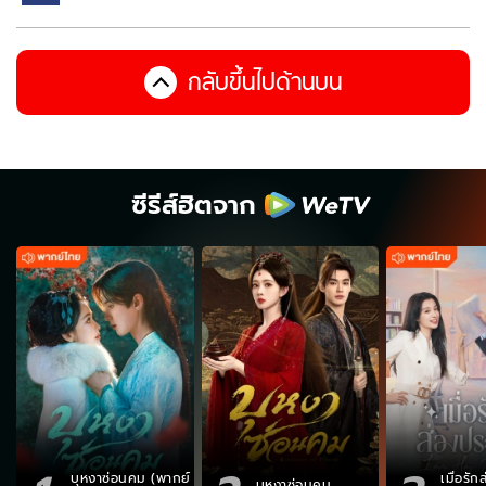
กลับขึ้นไปด้านบน
ซีรีส์ฮิตจาก
บุหงาซ่อนคม (พากย์
เมื่อรั
บุหงาซ่อนคม