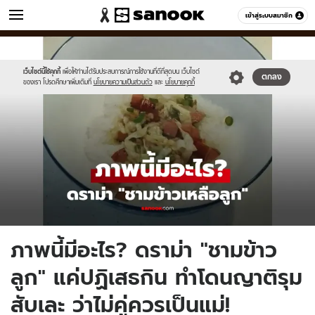
ข่าว
เข้าสู่ระบบสมาชิก
หมวดอื่นๆ
//s.isanook.com/ns/0/ud/1978/9894218/newnewnewnewnewnewnew-
Sanook
//s.isanook.com/sr/0/images/logo-
600
60
thumbna.jpg
new-
sanook.png
เว็บไซต์นี้ใช้คุกกี้
เพื่อให้ท่านได้รับประสบการณ์การใช้งานที่ดีที่สุดบน เว็บไซต์
ตกลง
ของเรา โปรดศึกษาเพิ่มเติมที่
นโยบายความเป็นส่วนตัว
และ
นโยบายคุกกี้
ภาพนี้มีอะไร? ดราม่า "ชามข้าว
ลูก" แค่ปฏิเสธกิน ทำโดนญาติรุม
สับเละ ว่าไม่คู่ควรเป็นแม่!