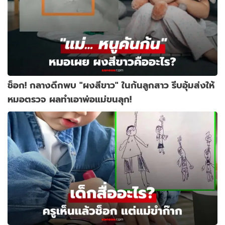
ช็อก! กลางดึกพบ "ผงสีขาว" ในก้นลูกสาว รีบอุ้มส่งให้
หมอตรวจ ผลทำเอาพ่อแม่ขนลุก!