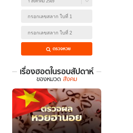
1 สิงหาคม 2569
 WeTV
ตรวจหวย
ติดต่อโฆษณา
เรื่องฮอตในรอบสัปดาห์
tencentthbd
sales@tencent.co.th
เรื่อง
ของ
หมวด
สังคม
ฮอต
ใน
รา
ร้องเรียนเนื้อหาไม่เหมาะสม
แนะนำติชม แจ้งปัญหาการใช้งาน
รอบ
สัปดาห์
ของ
หมวด
สังคม