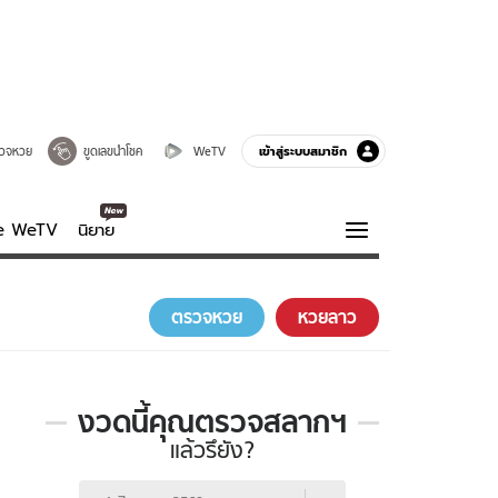
เข้าสู่ระบบสมาชิก
วจหวย
ขูดเลขนำโชค
WeTV
ve WeTV
นิยาย
รบรส
ความรู้รอบตัว
ตรวจหวย
หวยลาว
ฮาวทู
กูรู-รอบรู้
งวดนี้คุณตรวจสลากฯ
แล้วรึยัง?