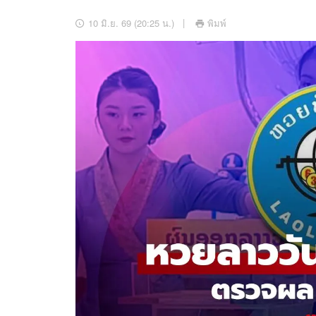
อัปเดตจีน
10 มิ.ย. 69 (20:25 น.)
พิมพ์
เช็กข่าวชัวร์
ติดตามสนุกโซเชี
ดาวน์โหลดสนุกแอปฟรี
สงวนลิขสิทธิ์ ©
2569
บริษัท อิมเมจ ฟิวเจอร์ (ประเทศไทย) จำกัด