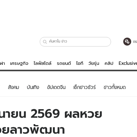
ตร
ีฬา
เศรษฐกิจ
ไลฟ์สไตล์
รถยนต์
ไอที
วัยรุ่น
คลิป
Exclusi
ตรวจหวย
ไลฟ์สไตล์
บันเทิงค
สังคม
บันเทิง
อัปเดตจีน
เช็กข่าวชัวร์
ข่าวทั้งหมด
ผู้หญิง
หนัง-ละคร
ผู้ชาย
เพลง
ิถุนายน 2569 ผลหวย
ย
วัยรุ่น
เกมส์
หวยลาวพัฒนา
ไอที
คลิป
รถยนต์
พอดแคสต์