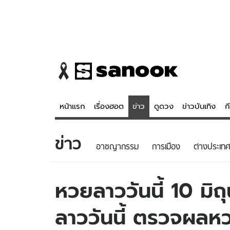
หน้าแรก
เรื่องฮอต
ข่าว
ดูดวง
ข่าวบันเทิง
ก
ข่าว
ข่าว
ดูดวง - 
อาชญากรรม
การเมือง
ต่างประเทศ
เรื่องฮอต
ดูดวง
ข่าว
หวยไทย
หวยลาววันนี้ 10 ม
ข่าวบันเทิง
สถิติหวยไท
ลาววันนี้ ตรวจผล
ข่าวกีฬา
หวยลาว
ข่าวเศรษฐกิจ