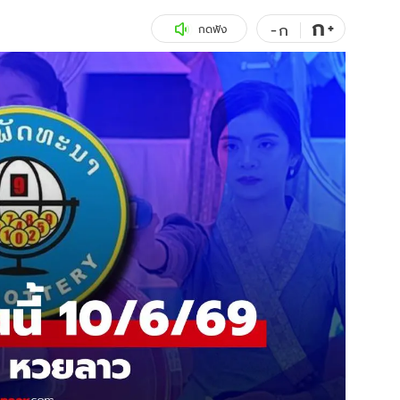
ก
สุขภาพ
+
ดูทีวี
-
ก
กดฟัง
เที่ยว-กิน
WeTV
Tasteful Thailand
Exclusive
Sanook Choice
นิยาย
ยลได้ที่
ร่วมงานกับเ