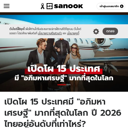
ข่าว
เข้าสู่ระบบสมาชิก
หมวดอื่นๆ
//s.isanook.com/ns/0/ud/1978/9892306/new-
Sanook
//s.isanook.com/sr/0/images/logo-
600
60
thumbnail1200x720_v2.jpg
new-
sanook.png
เว็บไซต์นี้ใช้คุกกี้
เพื่อให้ท่านได้รับประสบการณ์การใช้งานที่ดีที่สุดบน เว็บไซต์
ตกลง
ของเรา โปรดศึกษาเพิ่มเติมที่
นโยบายความเป็นส่วนตัว
และ
นโยบายคุกกี้
เปิดโผ 15 ประเทศมี "อภิมหา
เศรษฐี" มากที่สุดในโลก ปี 2026
ไทยอยู่อันดับที่เท่าไหร่?