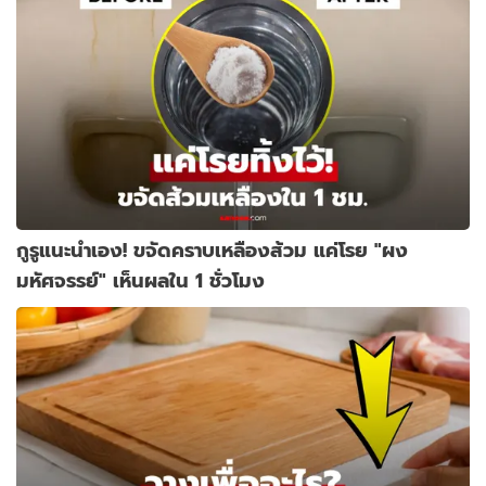
กูรูแนะนำเอง! ขจัดคราบเหลืองส้วม แค่โรย "ผง
มหัศจรรย์" เห็นผลใน 1 ชั่วโมง