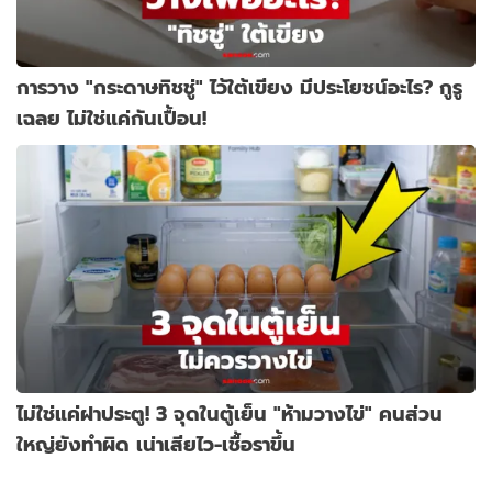
การวาง "กระดาษทิชชู่" ไว้ใต้เขียง มีประโยชน์อะไร? กูรู
เฉลย ไม่ใช่แค่กันเปื้อน!
ไม่ใช่แค่ฝาประตู! 3 จุดในตู้เย็น "ห้ามวางไข่" คนส่วน
ใหญ่ยังทำผิด เน่าเสียไว-เชื้อราขึ้น