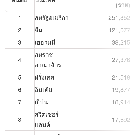
(ราย)
1
สหรัฐอเมริกา
251,352
2
จีน
121,677
3
เยอรมนี
38,215
สหราช
4
27,876
อาณาจักร
5
ฝรั่งเศส
21,518
6
อินเดีย
19,877
7
ญี่ปุ่น
18,914
สวิตเซอร์
8
17,692
แลนด์