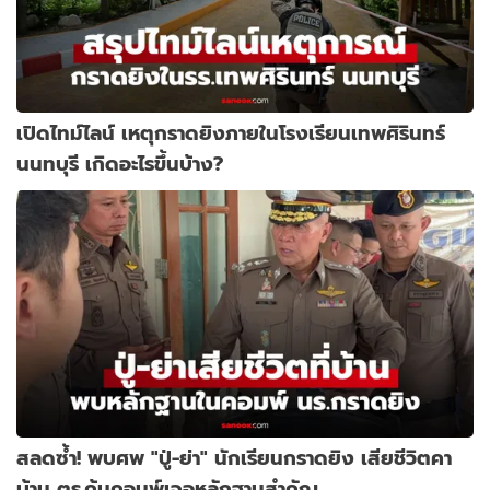
เปิดไทม์ไลน์ เหตุกราดยิงภายในโรงเรียนเทพศิรินทร์
นนทบุรี เกิดอะไรขึ้นบ้าง?
สลดซ้ำ! พบศพ "ปู่-ย่า" นักเรียนกราดยิง เสียชีวิตคา
บ้าน ตร.ค้นคอมพ์เจอหลักฐานสำคัญ