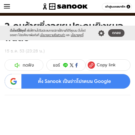
ข่าว
เข้าสู่ระบบสมาชิก
หมวดอื่นๆ
2 คนร้ายซิ่งจยย.ประกบยิงหมอ
Sanook
//s.isanook.com/sr/0/images/logo-
600
60
new-
เว็บไซต์นี้ใช้คุกกี้
เพื่อให้ท่านได้รับประสบการณ์การใช้งานที่ดีที่สุดบน เว็บไซต์
ฟันดับ
ตกลง
sanook.png
ของเรา โปรดศึกษาเพิ่มเติมที่
นโยบายความเป็นส่วนตัว
และ
นโยบายคุกกี้
15 ธ.ค. 53 (23:28 น.)
Copy link
แชร์
กดฟัง
ตั้ง Sanook เป็นข่าวโปรดบน Google