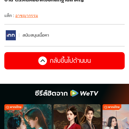
แท็ก :
อาชญากรรม
สนับสนุนเนื้อหา
กลับขึ้นไปด้านบน
ซีรีส์ฮิตจาก