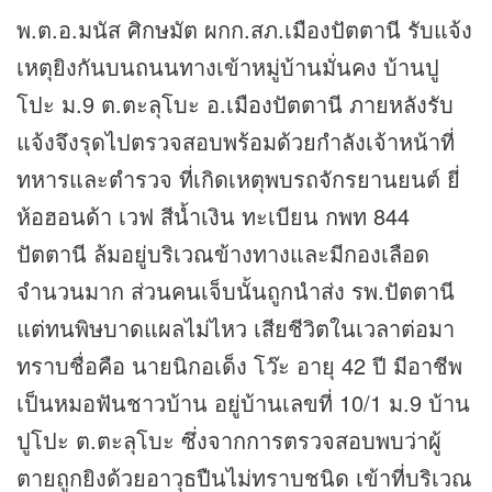
พ.ต.อ.มนัส ศิกษมัต ผกก.สภ.เมืองปัตตานี รับแจ้ง
เหตุยิงกันบนถนนทางเข้าหมู่บ้านมั่นคง บ้านปู
โปะ ม.9 ต.ตะลุโบะ อ.เมืองปัตตานี ภายหลังรับ
แจ้งจึงรุดไปตรวจสอบพร้อมด้วยกำลังเจ้าหน้าที่
ทหารและตำรวจ ที่เกิดเหตุพบรถจักรยานยนต์ ยี่
ห้อฮอนด้า เวฟ สีน้ำเงิน ทะเบียน กพท 844
ปัตตานี ล้มอยู่บริเวณข้างทางและมีกองเลือด
จำนวนมาก ส่วนคนเจ็บนั้นถูกนำส่ง รพ.ปัตตานี
แต่ทนพิษบาดแผลไม่ไหว เสียชีวิตในเวลาต่อมา
ทราบชื่อคือ นายนิกอเด็ง โว๊ะ อายุ 42 ปี มีอาชีพ
เป็นหมอฟันชาวบ้าน อยู่บ้านเลขที่ 10/1 ม.9 บ้าน
ปูโปะ ต.ตะลุโบะ ซึ่งจากการตรวจสอบพบว่าผู้
ตายถูกยิงด้วยอาวุธปืนไม่ทราบชนิด เข้าที่บริเวณ