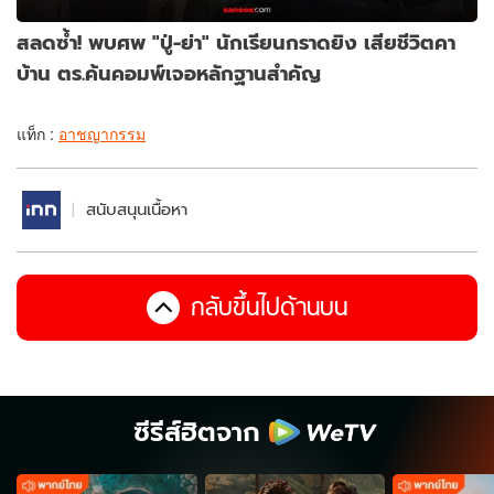
สลดซ้ำ! พบศพ "ปู่-ย่า" นักเรียนกราดยิง เสียชีวิตคา
บ้าน ตร.ค้นคอมพ์เจอหลักฐานสำคัญ
แท็ก :
อาชญากรรม
สนับสนุนเนื้อหา
กลับขึ้นไปด้านบน
ซีรีส์ฮิตจาก