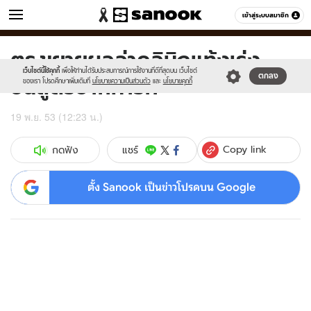
ข่าว
เข้าสู่ระบบสมาชิก
หมวดอื่นๆ
ตร.ขยายผลล่าคลินิกแท้งเร่ง
Sanook
//s.isanook.com/sr/0/images/logo-
600
60
new-
เว็บไซต์นี้ใช้คุกกี้
เพื่อให้ท่านได้รับประสบการณ์การใช้งานที่ดีที่สุดบน เว็บไซต์
ชันสูตรซากทารก
ตกลง
sanook.png
ของเรา โปรดศึกษาเพิ่มเติมที่
นโยบายความเป็นส่วนตัว
และ
นโยบายคุกกี้
19 พ.ย. 53 (12:23 น.)
Copy link
แชร์
กดฟัง
ตั้ง Sanook เป็นข่าวโปรดบน Google