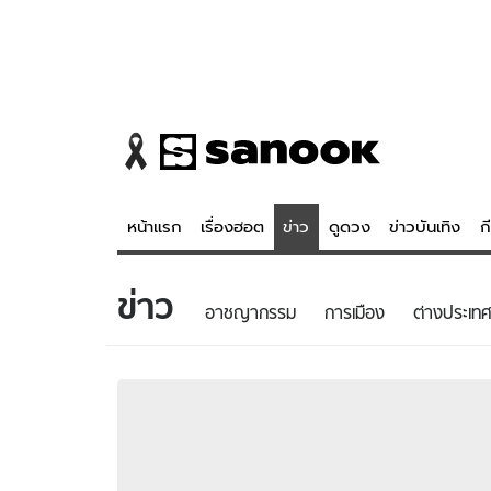
หน้าแรก
เรื่องฮอต
ข่าว
ดูดวง
ข่าวบันเทิง
ก
ข่าว
ข่าว
ดูดวง - 
อาชญากรรม
การเมือง
ต่างประเทศ
เรื่องฮอต
ดูดวง
ข่าว
หวยไทย
ข่าวบันเทิง
สถิติหวยไท
ข่าวกีฬา
หวยลาว
ข่าวเศรษฐกิจ