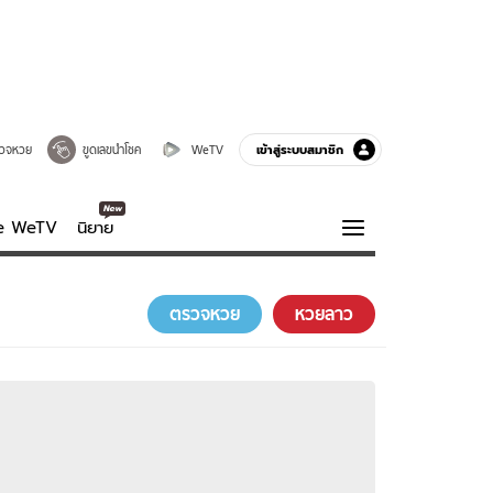
เข้าสู่ระบบสมาชิก
วจหวย
ขูดเลขนำโชค
WeTV
ve WeTV
นิยาย
รบรส
ความรู้รอบตัว
ตรวจหวย
หวยลาว
ฮาวทู
กูรู-รอบรู้