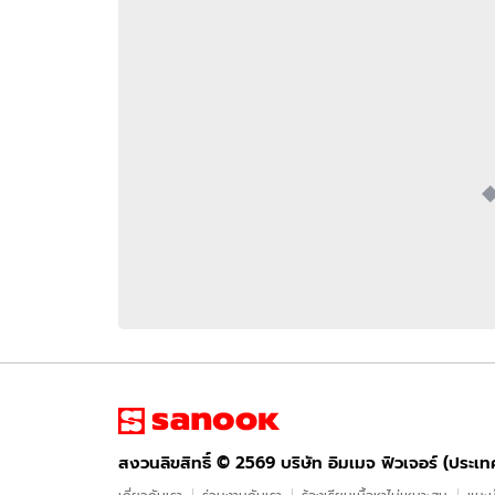
อัปเดตจีน
เช็กข่าวชัวร์
ติดตามสนุกโซเชี
ดาวน์โหลดสนุกแอปฟรี
สงวนลิขสิทธิ์ ©
2569
บริษัท อิมเมจ ฟิวเจอร์ (ประเทศไทย) จำกัด
สงวนลิขสิทธิ์ ©
2569
บริษัท อิมเมจ ฟิวเจอร์ (ประเ