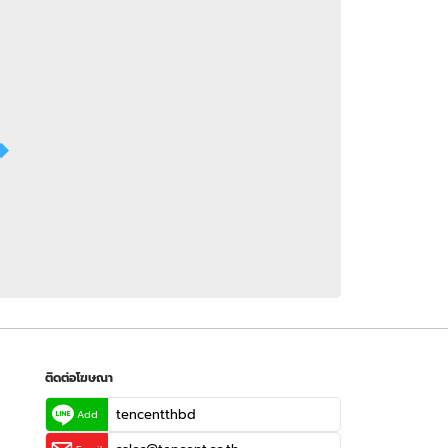
 WeTV
ติดต่อโฆษณา
tencentthbd
sales@tencent.co.th
รา
ร้องเรียนเนื้อหาไม่เหมาะสม
แนะนำติชม แจ้งปัญหาการใช้งาน
ติดต่อโฆษณา
tencentthbd
Add