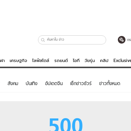
ตร
ีฬา
เศรษฐกิจ
ไลฟ์สไตล์
รถยนต์
ไอที
วัยรุ่น
คลิป
Exclusi
ตรวจหวย
ไลฟ์สไตล์
บันเทิงค
สังคม
บันเทิง
อัปเดตจีน
เช็กข่าวชัวร์
ข่าวทั้งหมด
ผู้หญิง
หนัง-ละคร
ผู้ชาย
เพลง
ย
วัยรุ่น
เกมส์
500
ไอที
คลิป
รถยนต์
พอดแคสต์