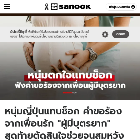
ข่าว
เข้าสู่ระบบสมาชิก
หมวดอื่นๆ
//s.isanook.com/ns/0/ud/1964/9824162/new-
Sanook
//s.isanook.com/sr/0/images/logo-
600
60
thumbnail1200x720_v2.jpg
new-
sanook.png
เว็บไซต์นี้ใช้คุกกี้
เพื่อให้ท่านได้รับประสบการณ์การใช้งานที่ดีที่สุดบน เว็บไซต์
ตกลง
ของเรา โปรดศึกษาเพิ่มเติมที่
นโยบายความเป็นส่วนตัว
และ
นโยบายคุกกี้
หนุ่มญี่ปุ่นแทบช็อก คำขอร้อง
จากเพื่อนรัก "ผู้มีบุตรยาก"
สุดท้ายตัดสินใจช่วยจนสมหวัง