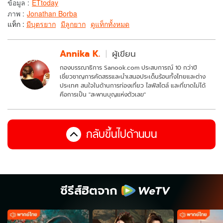
ข้อมูล
:
ETtoday
ภาพ
:
Jonathan Borba
แท็ก :
มีบุตรยาก
มีลูกยาก
ดูแท็กทั้งหมด
Annika K.
ผู้เขียน
กองบรรณาธิการ Sanook.com ประสบการณ์ 10 กว่าปี
เชี่ยวชาญการคัดสรรและนำเสนอประเด็นร้อนทั้งไทยและต่าง
ประเทศ สนใจในด้านการท่องเที่ยว ไลฟ์สไตล์ และที่ขาดไม่ได้
คือการเป็น "สะพานบุญแห่งตัวเลข"
กลับขึ้นไปด้านบน
ซีรีส์ฮิตจาก