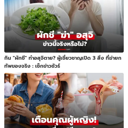
กิน "ผักชี" ทำอสุจิตาย? ผู้เชี่ยวชาญเปิด 3 สิ่ง ที่ฆ่ายก
ทัพของจริง : เช็กข่าวชัวร์