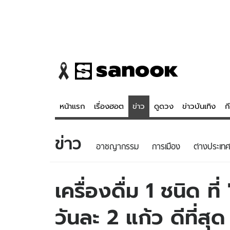
หน้าแรก
เรื่องฮอต
ข่าว
ดูดวง
ข่าวบันเทิง
ก
ข่าว
ข่าว
ดูดวง - 
อาชญากรรม
การเมือง
ต่างประเทศ
เรื่องฮอต
ดูดวง
ข่าว
หวยไทย
เครื่องดื่ม 1 ชนิด ที
ข่าวบันเทิง
สถิติหวยไท
วันละ 2 แก้ว ดีที่สุ
ข่าวกีฬา
หวยลาว
ข่าวเศรษฐกิจ