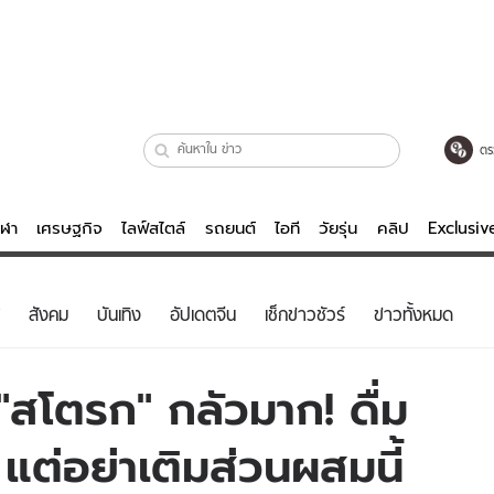
ตร
ีฬา
เศรษฐกิจ
ไลฟ์สไตล์
รถยนต์
ไอที
วัยรุ่น
คลิป
Exclusi
ตรวจหวย
ไลฟ์สไตล์
บันเทิงค
สังคม
บันเทิง
อัปเดตจีน
เช็กข่าวชัวร์
ข่าวทั้งหมด
ผู้หญิง
หนัง-ละคร
ผู้ชาย
เพลง
่ "สโตรก" กลัวมาก! ดื่ม
ย
วัยรุ่น
เกมส์
ด แต่อย่าเติมส่วนผสมนี้
ไอที
คลิป
รถยนต์
พอดแคสต์