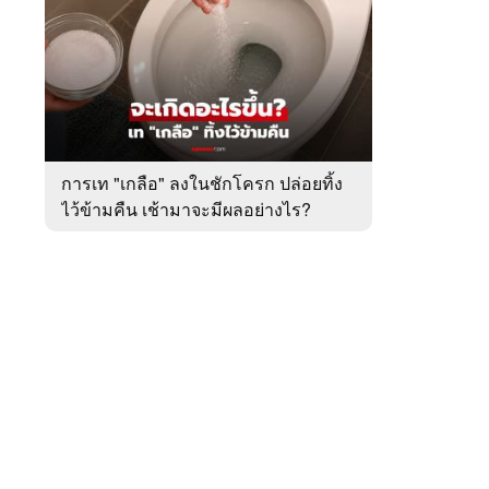
สัปดาห์
ของ
หมวด
ต่าง
 WeTV
ประเทศ
การเท "เกลือ" ลงในชักโครก ปล่อยทิ้ง
ไว้ข้ามคืน เช้ามาจะมีผลอย่างไร?
ติดต่อโฆษณา
tencentthbd
sales@tencent.co.th
รา
ร้องเรียนเนื้อหาไม่เหมาะสม
แนะนำติชม แจ้งปัญหาการใช้งาน