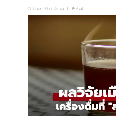
อัปเดตจีน
11 ก.ค. 68 (11:34 น.)
พิมพ์
เช็กข่าวชัวร์
ติดตามสนุกโซเชี
ดาวน์โหลดสนุกแอปฟรี
สงวนลิขสิทธิ์ ©
2569
บริษัท อิมเมจ ฟิวเจอร์ (ประเทศไทย) จำกัด