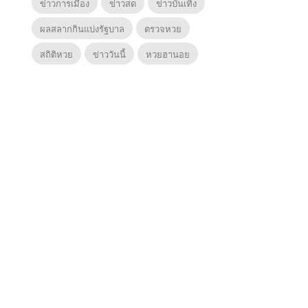
ข่าวการเมือง
ข่าวสด
ข่าวบันเทิง
ผลสลากกินแบ่งรัฐบาล
ตรวจหวย
สถิติหวย
ข่าววันนี้
หวยฮานอย