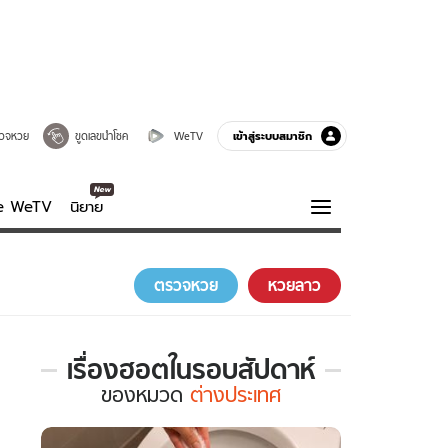
เข้าสู่ระบบสมาชิก
วจหวย
ขูดเลขนำโชค
WeTV
ve WeTV
นิยาย
รบรส
ความรู้รอบตัว
ตรวจหวย
หวยลาว
ฮาวทู
กูรู-รอบรู้
เรื่องฮอตในรอบสัปดาห์
เรื่อง
ของ
หมวด
ต่างประเทศ
ฮอต
ใน
รอบ