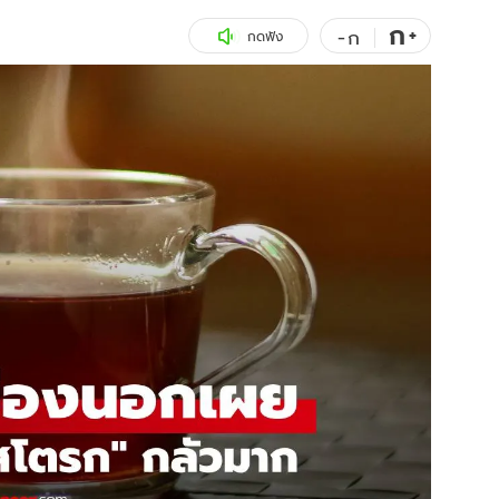
ก
สุขภาพ
+
ดูทีวี
-
ก
กดฟัง
เที่ยว-กิน
WeTV
Tasteful Thailand
Exclusive
Sanook Choice
นิยาย
ยลได้ที่
ร่วมงานกับเ