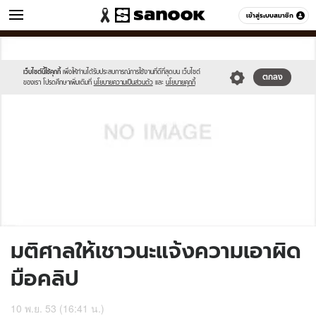
ข่าว
เข้าสู่ระบบสมาชิก
หมวดอื่นๆ
//s.isanook.com/sh/0/di/no-
Sanook
//s.isanook.com/sr/0/images/logo-
600
60
thumbnail-
new-
image.jpg
sanook.png
เว็บไซต์นี้ใช้คุกกี้
เพื่อให้ท่านได้รับประสบการณ์การใช้งานที่ดีที่สุดบน เว็บไซต์
ตกลง
ของเรา โปรดศึกษาเพิ่มเติมที่
นโยบายความเป็นส่วนตัว
และ
นโยบายคุกกี้
มติศาลให้เชาวนะแจ้งความเอาผิด
มือคลิป
10 พ.ย. 53 (16:41 น.)