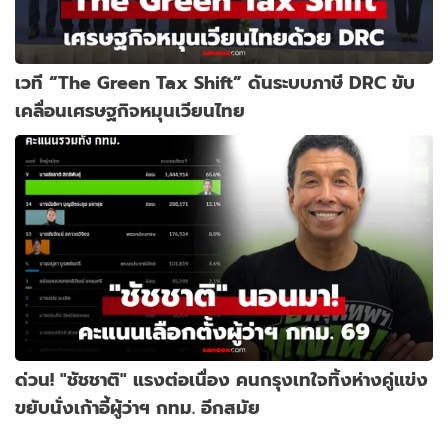
เวที “The Green Tax Shift” ดันระบบภาษี DRC ขับ
เคลื่อนเศรษฐกิจหมุนเวียนไทย
ด่วน! "ชัชชาติ" แรงต่อเนื่อง คนกรุงเทใจทิ้งห่างคู่แข่ง
ขยับนั่งเก้าอี้ผู้ว่าฯ กทม. อีกสมัย