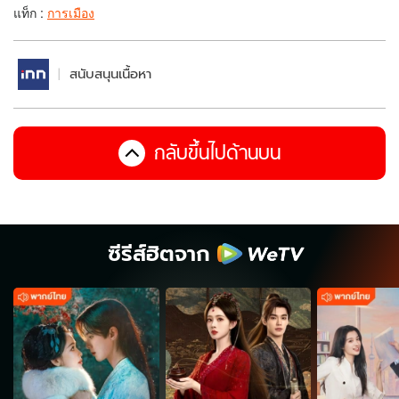
แท็ก :
การเมือง
สนับสนุนเนื้อหา
กลับขึ้นไปด้านบน
ซีรีส์ฮิตจาก