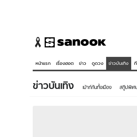
หน้าแรก
เรื่องฮอต
ข่าว
ดูดวง
ข่าวบันเทิง
ก
ข่าวบันเทิง
ข่าว
ดูดวง - 
เม้าท์กันทั้งเมือง
สกู๊ปพิเศ
เรื่องฮอต
ดูดวง
ข่าว
หวยไทย
ข่าวบันเทิง
สถิติหวยไท
ข่าวกีฬา
หวยลาว
ข่าวเศรษฐกิจ