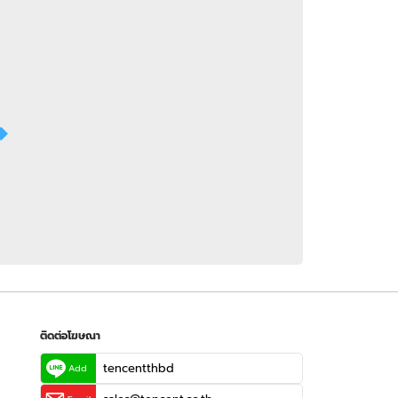
 WeTV
ติดต่อโฆษณา
tencentthbd
sales@tencent.co.th
รา
ร้องเรียนเนื้อหาไม่เหมาะสม
แนะนำติชม แจ้งปัญหาการใช้งาน
ติดต่อโฆษณา
tencentthbd
Add