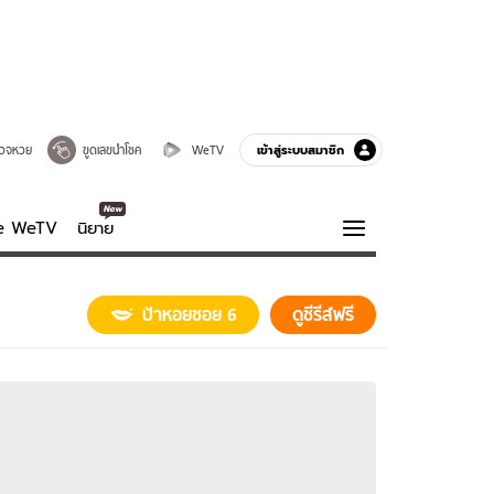
เข้าสู่ระบบสมาชิก
วจหวย
ขูดเลขนำโชค
WeTV
ve WeTV
นิยาย
รบรส
ความรู้รอบตัว
ป้าหอยซอย 6
ดูซีรีส์ฟรี
ฮาวทู
กูรู-รอบรู้