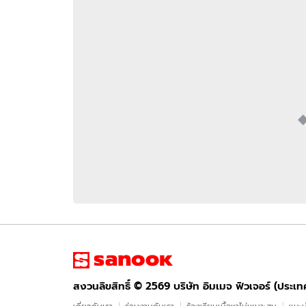
อัปเดตจีน
เช็กข่าวชัวร์
ติดตามสนุกโซเชี
ดาวน์โหลดสนุกแอปฟรี
สงวนลิขสิทธิ์ ©
2569
บริษัท อิมเมจ ฟิวเจอร์ (ประเทศไทย) จำกัด
สงวนลิขสิทธิ์ ©
2569
บริษัท อิมเมจ ฟิวเจอร์ (ประเ