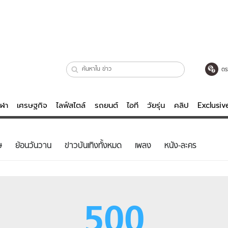
ตร
ีฬา
เศรษฐกิจ
ไลฟ์สไตล์
รถยนต์
ไอที
วัยรุ่น
คลิป
Exclusi
ตรวจหวย
ไลฟ์สไตล์
บันเทิงค
ษ
ย้อนวันวาน
ข่าวบันเทิงทั้งหมด
เพลง
หนัง-ละคร
ผู้หญิง
หนัง-ละคร
ผู้ชาย
เพลง
ย
วัยรุ่น
เกมส์
500
ไอที
คลิป
รถยนต์
พอดแคสต์