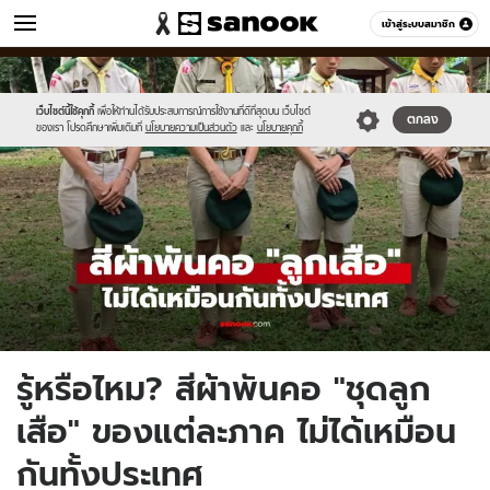
ข่าว
เข้าสู่ระบบสมาชิก
หมวดอื่นๆ
//s.isanook.com/ns/0/ud/1960/9804354/new-
Sanook
//s.isanook.com/sr/0/images/logo-
600
60
thumbnail1200x720_v2(1).jpg
new-
sanook.png
เว็บไซต์นี้ใช้คุกกี้
เพื่อให้ท่านได้รับประสบการณ์การใช้งานที่ดีที่สุดบน เว็บไซต์
ตกลง
ของเรา โปรดศึกษาเพิ่มเติมที่
นโยบายความเป็นส่วนตัว
และ
นโยบายคุกกี้
รู้หรือไหม? สีผ้าพันคอ "ชุดลูก
เสือ" ของแต่ละภาค ไม่ได้เหมือน
กันทั้งประเทศ