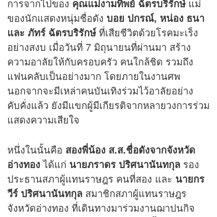
การจากไปของ
คุณแม่งามทิพย์ ฉัตรบริรักษ์
แม่
ของนักแสดงหนุ่มชื่อดัง
บอย ปกรณ์, หน่อง ธนา
และ ภัทร์ ฉัตรบริรักษ์
ที่เสียชีวิตด้วยโรคมะเร็ง
อย่างสงบ เมื่อวันที่ 7 มิถุนายนที่ผ่านมา สร้าง
ความอาลัยให้กับครอบครัว คนใกล้ชิด รวมถึง
แฟนคลับเป็นอย่างมาก โดยภายในงานศพ
นอกจากจะมีเหล่าคนบันเทิงร่วมไว้อาลัยอย่าง
คับคั่งแล้ว ยังมีแขกผู้มีเกียรติจากหลายวงการร่วม
แสดงความเสียใจ
หนึ่งในนั้นคือ
สองพี่น้อง ส.ส.ชื่อดังจากจังหวัด
อ่างทอง
ได้แก่
นายภราดร ปริศนานันทกุล
รอง
ประธานสภาผู้แทนราษฎร คนที่สอง และ
นายกร
วีร์ ปริศนานันทกุล
สมาชิกสภาผู้แทนราษฎร
จังหวัดอ่างทอง ที่เดินทางมาร่วมงานฌาปนกิจ