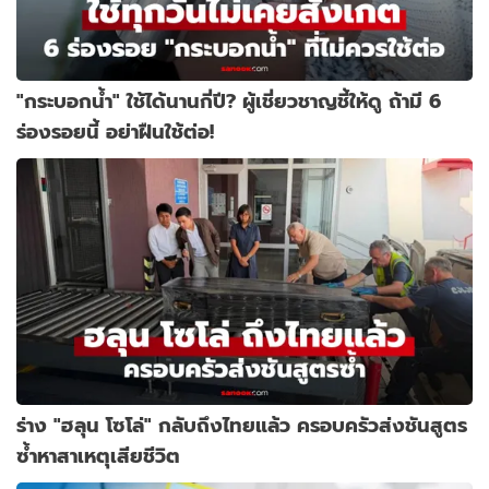
"กระบอกน้ำ" ใช้ได้นานกี่ปี? ผู้เชี่ยวชาญชี้ให้ดู ถ้ามี 6
ร่องรอยนี้ อย่าฝืนใช้ต่อ!
ร่าง "ฮลุน โซโล่" กลับถึงไทยแล้ว ครอบครัวส่งชันสูตร
ซ้ำหาสาเหตุเสียชีวิต