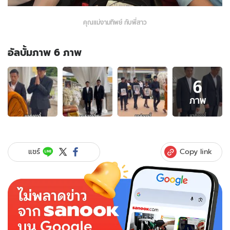
คุณแม่งามทิพย์ กับพี่สาว
อัลบั้มภาพ 6 ภาพ
อัลบั้ม
6
ภาพ
6
ภาพ
ภาพ
ของ
ส.ส.นามสกุล
ดัง
ร่วม
Copy link
แชร์
งาน
ศพ
แม่
บอย
ปกรณ์
แฟน
คลับ