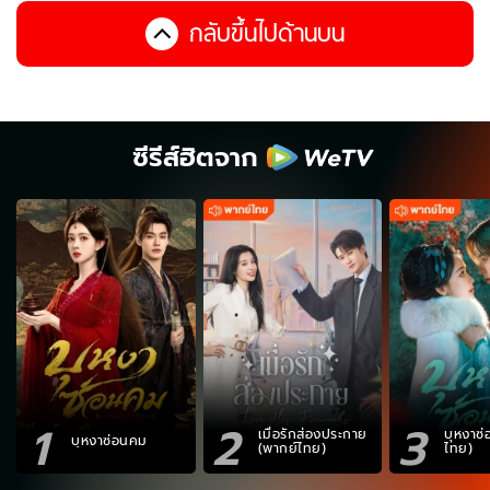
กลับขึ้นไปด้านบน
ซีรีส์ฮิตจาก
1
2
3
เมื่อรักส่องประกาย
บุหงาซ
บุหงาซ่อนคม
(พากย์ไทย)
ไทย)