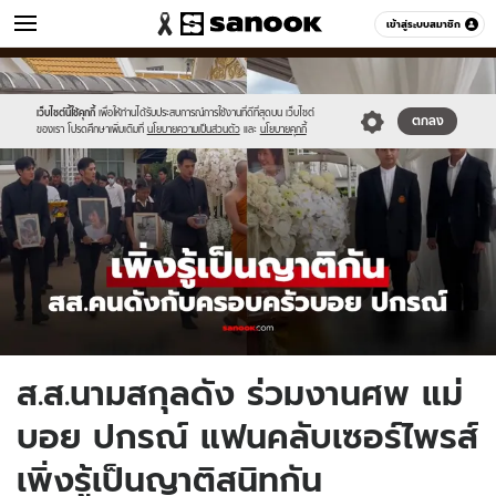
ข่าว
เข้าสู่ระบบสมาชิก
หมวดอื่นๆ
//s.isanook.com/ns/0/ud/1960/9803754/new-
Sanook
//s.isanook.com/sr/0/images/logo-
600
60
thumbnail1200x720_v2(64).jpg
new-
sanook.png
เว็บไซต์นี้ใช้คุกกี้
เพื่อให้ท่านได้รับประสบการณ์การใช้งานที่ดีที่สุดบน เว็บไซต์
ตกลง
ของเรา โปรดศึกษาเพิ่มเติมที่
นโยบายความเป็นส่วนตัว
และ
นโยบายคุกกี้
ส.ส.นามสกุลดัง ร่วมงานศพ แม่
บอย ปกรณ์ แฟนคลับเซอร์ไพรส์
เพิ่งรู้เป็นญาติสนิทกัน