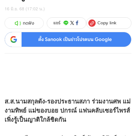
16 มิ.ย. 68 (17:02 น.)
Copy link
แชร์
กดฟัง
ตั้ง Sanook เป็นข่าวโปรดบน Google
ส.ส.นามสกุลดัง-รองประธานสภา ร่วมงานศพ แม่
งามทิพย์ แม่ของบอย ปกรณ์ แฟนคลับเซอร์ไพรส์
เพิ่งรู้เป็นญาติใกล้ชิดกัน