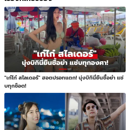
"เก๋ไก๋ สไลเดอร์" ฮอตปรอทแตก! นุ่งบิกินี่ยืนซื้อยำ แซ่
บทุกช็อต!