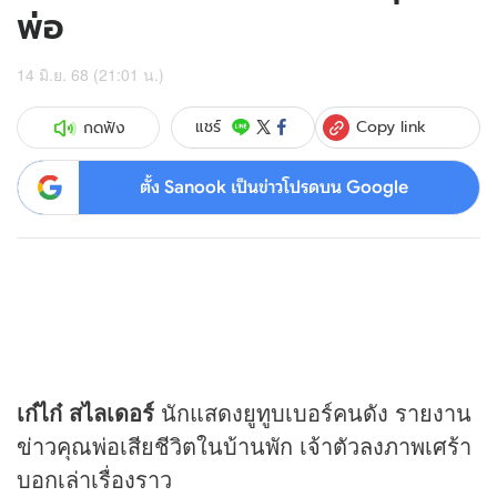
พ่อ
14 มิ.ย. 68 (21:01 น.)
Copy link
แชร์
กดฟัง
ตั้ง Sanook เป็นข่าวโปรดบน Google
เก๋ไก๋ สไลเดอร์
นักแสดงยูทูบเบอร์คนดัง รายงาน
ข่าว
คุณพ่อเสียชีวิตในบ้านพัก เจ้าตัวลงภาพเศร้า
บอกเล่าเรื่องราว