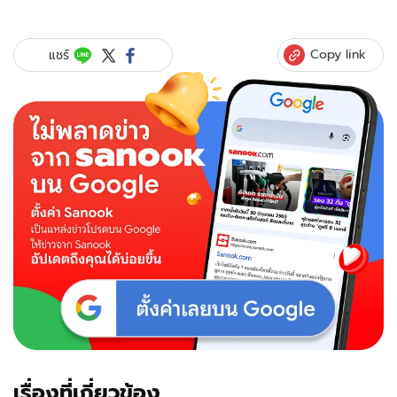
"เก๋
ไก๋
สไลเด
Copy link
แชร์
อร์"
พ่อ
เสีย
ชีวิต
กะทันหัน
ใน
บ้าน
พัก
ไปรษณีย์
พบศพ
เจ้า
ตัว
ลง
ภาพ
เศร้า
กับ
คุณ
พ่อ
เรื่องที่เกี่ยวข้อง