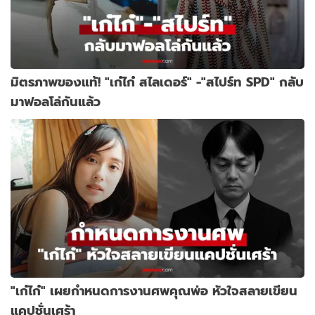
มิตรภาพของแท้! "เก๋ไก๋ สไลเดอร์" -"สไปร์ท SPD" กลับ
มาฟอลโล่กันแล้ว
"เก๋ไก๋" เผยกำหนดการงานศพคุณพ่อ หัวใจสลายเขียน
แคปชั่นเศร้า