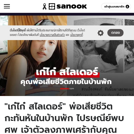
ข่าวบันเทิง
เข้าสู่ระบบสมาชิก
หมวดอื่นๆ
//s.isanook.com/ns/0/ud/1960/9803038/555-
Sanook
//s.isanook.com/sr/0/images/logo-
600
60
2025-
new-
06-
sanook.png
เว็บไซต์นี้ใช้คุกกี้
เพื่อให้ท่านได้รับประสบการณ์การใช้งานที่ดีที่สุดบน เว็บไซต์
ตกลง
ของเรา โปรดศึกษาเพิ่มเติมที่
นโยบายความเป็นส่วนตัว
และ
นโยบายคุกกี้
14t212845.798.jpg
"เก๋ไก๋ สไลเดอร์" พ่อเสียชีวิต
กะทันหันในบ้านพัก ไปรษณีย์พบ
ศพ เจ้าตัวลงภาพเศร้ากับคุณ