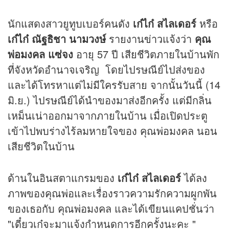
นักแสดงสาวยูทูบเบอร์คนดัง
เก๋ไก๋ สไลเดอร์
หรือ
เก๋ไก๋ ณัฐธิชา นามวงษ์
รายงาน
ข่าว
แจ้งว่า
คุณ
พ่อมงคล แซ่จง
อายุ 57 ปี เสียชีวิตภายในบ้านพัก
ที่จังหวัดอำนาจเจริญ โดยไปรษณีย์ไปส่งของ
และได้โทรหาแต่ไม่มีใครรับสาย จากนั้นวันนี้ (14
มิ.ย.) ไปรษณีย์ได้นำของมาส่งอีกครั้ง แต่มีกลิ่น
เหม็นเน่าออกมาจากภายในบ้าน เมื่อเปิดประตู
เข้าไปพบร่างไร้ลมหายใจของ คุณพ่อมงคล นอน
เสียชีวิตในบ้าน
ด้านในอินสตาแกรมของ
เก๋ไก๋ สไลเดอร์
ได้ลง
ภาพของคุณพ่อและเรื่องราวความรักความผูกพัน
ของเธอกับ คุณพ่อมงคล และได้เขียนแคปชั่นว่า
"เดี๋ยวเก๋จะมาแจ้งกำหนดการอีกครั้งนะคะ "