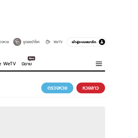
เข้าสู่ระบบสมาชิก
วจหวย
ขูดเลขนำโชค
WeTV
ve WeTV
นิยาย
รบรส
ความรู้รอบตัว
ตรวจหวย
หวยลาว
ฮาวทู
กูรู-รอบรู้