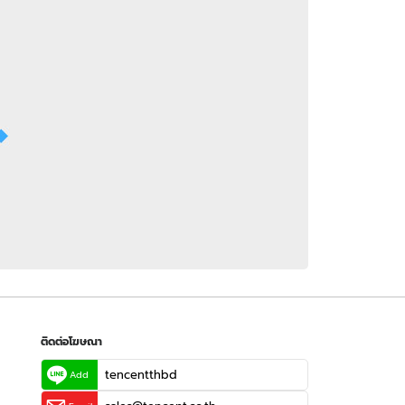
 WeTV
ติดต่อโฆษณา
tencentthbd
sales@tencent.co.th
รา
ร้องเรียนเนื้อหาไม่เหมาะสม
แนะนำติชม แจ้งปัญหาการใช้งาน
ติดต่อโฆษณา
tencentthbd
Add