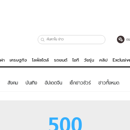
ตร
ีฬา
เศรษฐกิจ
ไลฟ์สไตล์
รถยนต์
ไอที
วัยรุ่น
คลิป
Exclusi
ตรวจหวย
ไลฟ์สไตล์
บันเทิงค
สังคม
บันเทิง
อัปเดตจีน
เช็กข่าวชัวร์
ข่าวทั้งหมด
ผู้หญิง
หนัง-ละคร
ผู้ชาย
เพลง
ย
วัยรุ่น
เกมส์
500
ไอที
คลิป
รถยนต์
พอดแคสต์