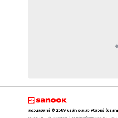
อัปเดตจีน
เช็กข่าวชัวร์
ติดตามสนุกโซเชี
ดาวน์โหลดสนุกแอปฟรี
สงวนลิขสิทธิ์ ©
2569
บริษัท อิมเมจ ฟิวเจอร์ (ประเทศไทย) จำกัด
สงวนลิขสิทธิ์ ©
2569
บริษัท อิมเมจ ฟิวเจอร์ (ประเ