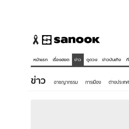
หน้าแรก
เรื่องฮอต
ข่าว
ดูดวง
ข่าวบันเทิง
ก
ข่าว
ข่าว
ดูดวง - 
อาชญากรรม
การเมือง
ต่างประเทศ
เรื่องฮอต
ดูดวง
ข่าว
หวยไทย
ข่าวบันเทิง
สถิติหวยไท
ข่าวกีฬา
หวยลาว
ข่าวเศรษฐกิจ