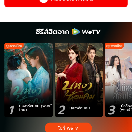
ซีรีส์ฮิตจาก
1
2
3
บุหงาซ่อนคม (พากย์
เมื่อรั
บุหงาซ่อนคม
ไทย)
(พากย์
ไปที่ WeTV