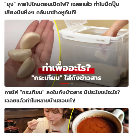
"ยุง" หายไปไหนตอนเปิดไฟ? เฉลยแล้ว ทำไมมืดปุ๊บ
เสียงบินหึ่งๆ กลับมาข้างหูทันที!
การใส่ "กระเทียม" ลงในถังข้าวสาร มีประโยชน์อะไร?
เฉลยแล้วทำไมหลายบ้านชอบทำ!