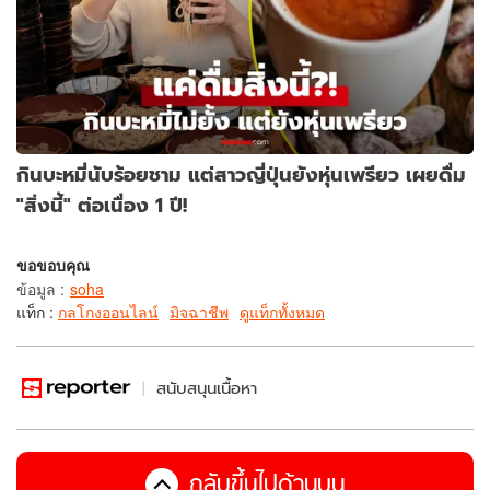
กินบะหมี่นับร้อยชาม แต่สาวญี่ปุ่นยังหุ่นเพรียว เผยดื่ม
"สิ่งนี้" ต่อเนื่อง 1 ปี!
ขอขอบคุณ
ข้อมูล
:
soha
แท็ก :
กลโกงออนไลน์
มิจฉาชีพ
ดูแท็กทั้งหมด
สนับสนุนเนื้อหา
กลับขึ้นไปด้านบน