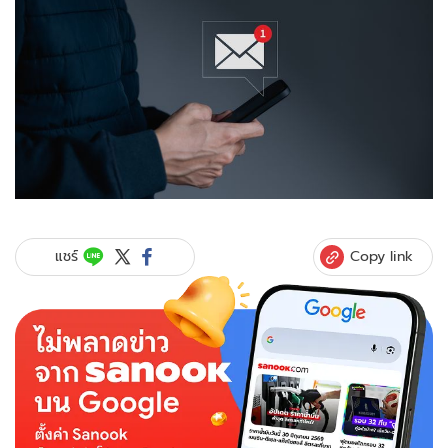
Copy link
แชร์