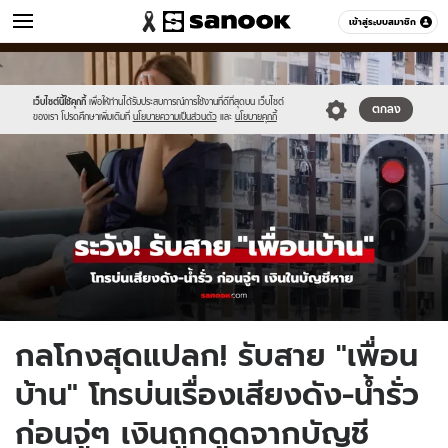
ข่าว
เข้าสู่ระบบสมาชิก
หมวดอื่นๆ
//s.isanook.com/ns/0/ud/1958/9793426/newnew-
Sanook
//s.isanook.com/sr/0/images/logo-
600
60
thumbnail1200x720(5).jpg
new-
sanook.png
เว็บไซต์นี้ใช้คุกกี้
เพื่อให้ท่านได้รับประสบการณ์การใช้งานที่ดีที่สุดบน เว็บไซต์
ตกลง
ของเรา โปรดศึกษาเพิ่มเติมที่
นโยบายความเป็นส่วนตัว
และ
นโยบายคุกกี้
กลโกงสุดแปลก! รับสาย "เพื่อน
บ้าน" โทรบ่นเรื่องเสียงดัง-น้ำรั่ว
ก่อนจู่ๆ เงินถูกดูดจากบัญชี