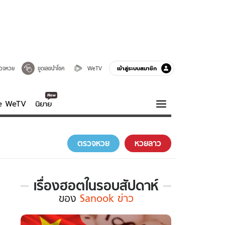
เข้าสู่ระบบสมาชิก
วจหวย
ขูดเลขนำโชค
WeTV
ve WeTV
นิยาย
รบรส
ความรู้รอบตัว
ตรวจหวย
หวยลาว
ฮาวทู
กูรู-รอบรู้
เรื่องฮอตในรอบสัปดาห์
เรื่อง
ของ
Sanook ข่าว
ฮอต
ใน
รอบ