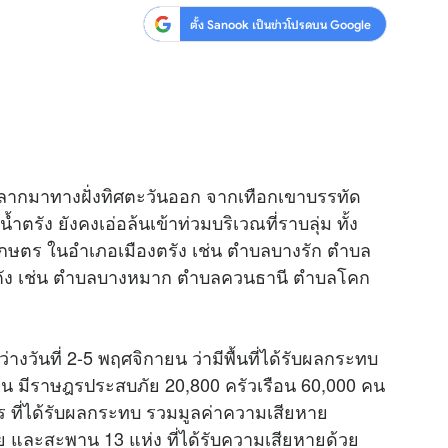
ตั้ง Sanook เป็นข่าวโปรดบน Google
สุขภาพ
ดูทีวี
เที่ยว-กิน
WeTV
Tasteful Thailand
Exclusive
Sanook Choice
นิยาย
ลหลากมาทางฝั่งทิศตะวันออก จากเทือกเขาบรรทัด
ยลได้ที่
ตรัง ยังคงเอ่อล้นเข้าท่วมบริเวณที่ราบลุ่ม ทั้ง
รเกษตร ในอำเภอเมืองตรัง เช่น ตำบลบางรัก ตำบล
ตัง เช่น ตำบลบางหมาก ตำบลควนธานี ตำบลโคก
ร่วมงานกับเ
่างวันที่ 2-5 พฤศจิกายน ว่ามีพื้นที่ได้รับผลกระทบ
าน มีราษฎรประสบภัย 20,800 ครัวเรือน 60,000 คน
ตร ที่ได้รับผลกระทบ รวมมูลค่าความเสียหาย
ย และสะพาน 13 แห่ง ที่ได้รับความเสียหายด้วย