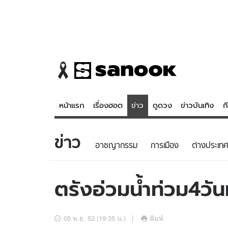
หน้าแรก
เรื่องฮอต
ข่าว
ดูดวง
ข่าวบันเทิง
ก
ข่าว
ข่าว
ดูดวง - 
อาชญากรรม
การเมือง
ต่างประเทศ
เรื่องฮอต
ดูดวง
ข่าว
หวยไทย
ตรังอ่วมน้ำท่วม4วั
ข่าวบันเทิง
สถิติหวยไท
ข่าวกีฬา
หวยลาว
05 พ.ย. 53 (19:35 น.)
พิมพ์
ข่าวเศรษฐกิจ