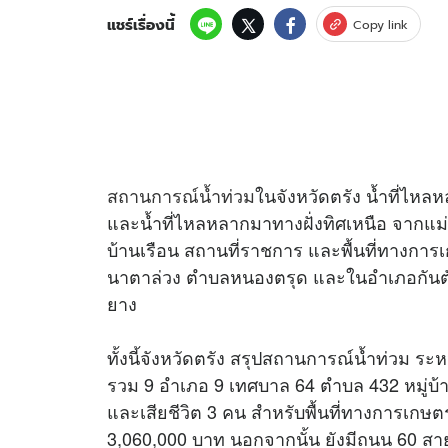
แชร์เรื่องนี้
Copy link
อัปเดตจีน
เช็กข่าวชัวร์
สถานการณ์น้ำท่วม
ในจังหวัดตรัง น้ำที่ไห
ติดตามสนุกโซเชี
ดาวน์โหลดสนุกแอปฟรี
และน้ำที่ไหลหลากมาทางฝั่งทิศเหนือ จากแม่น้ำ
บ้านเรือน สถานที่ราชการ และพื้นที่ทางกา
นาตาล่วง ตำบลหนองตรุด และในอำเภอกัน
สงวนลิขสิทธิ์ ©
2569
บริษัท อิมเมจ ฟิวเจอร์ (ประเทศไทย) จำกัด
ยาง
ทั้งนี้จังหวัดตรัง สรุปสถานการณ์น้ำท่วม ระหว
รวม 9 อำเภอ 9 เทศบาล 64 ตำบล 432 หมู่บ้
และเสียชีวิต 3 คน สำหรับพื้นที่ทางการเกษ
3,060,000 บาท นอกจากนั้น ยังมีถนน 60 สา