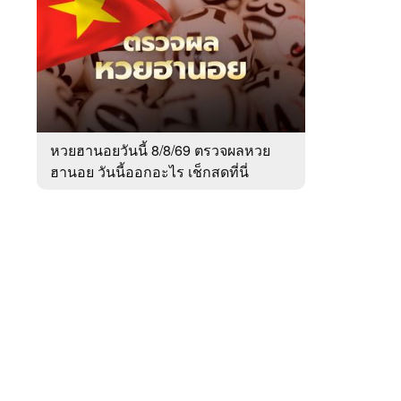
สัปดาห์
ของ
Sanook
ข่าว
 WeTV
หวยฮานอยวันนี้ 8/8/69 ตรวจผลหวย
ฮานอย วันนี้ออกอะไร เช็กสดที่นี่
ติดต่อโฆษณา
tencentthbd
sales@tencent.co.th
รา
ร้องเรียนเนื้อหาไม่เหมาะสม
แนะนำติชม แจ้งปัญหาการใช้งาน