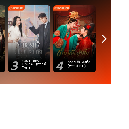
3
4
5
เมื่อรักส่อง
ชายาเคียงหทัย
ซอโซ่ล่ามธี
ประกาย (พากย์
(พากย์ไทย)
(Uncut Ve
ไทย)