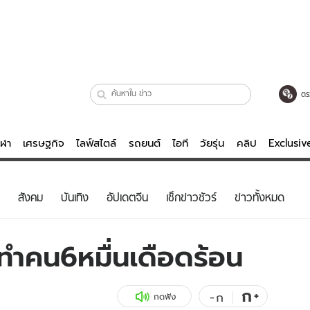
ตร
ีฬา
เศรษฐกิจ
ไลฟ์สไตล์
รถยนต์
ไอที
วัยรุ่น
คลิป
Exclusi
ตรวจหวย
ไลฟ์สไตล์
บันเทิงค
สังคม
บันเทิง
อัปเดตจีน
เช็กข่าวชัวร์
ข่าวทั้งหมด
ผู้หญิง
หนัง-ละคร
ผู้ชาย
เพลง
นทำคน6หมื่นเดือดร้อน
ย
วัยรุ่น
เกมส์
ไอที
คลิป
ก
+
-
ก
กดฟัง
รถยนต์
พอดแคสต์