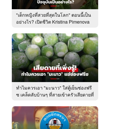
"เด็กหญิงที่สวยที่สุดในโลก" ตอนนี้เป็น
อย่างไร? เปิดชีวิต Kristina Pimenova
ในวัย 20 ปี
6
7
8
ตำนานจอมยุทธ์
ตำนานจอมยุทธ์
หากวิน
ร์
ภูตถังซาน
ภูตถังซาน 2
พบเธอ
r.)
(พากย์ไทย)
(พากย์ไทย)
ไทย)
ทำไมควรเอา "มะนาว" ใส่ตู้เย็นช่องฟรี
ซ เคล็ดลับบ้านๆ ที่สายเข้าครัวเสียดายที่
เพิ่งรู้