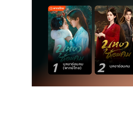
1
2
บุหงาซ่อนคม
บุหงาซ่อนคม
(พากย์ไทย)