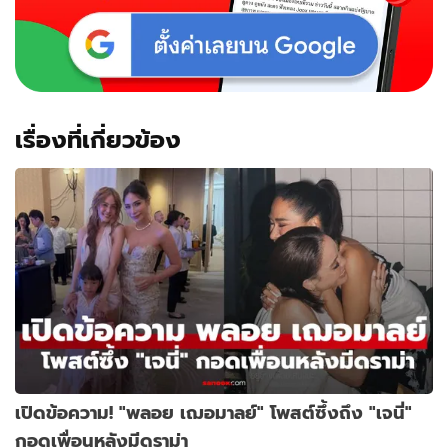
แซ่บ
แร็พ
เปอร์
กะxรี่
เรื่องที่เกี่ยวข้อง
เปิดข้อความ! "พลอย เฌอมาลย์" โพสต์ซึ้งถึง "เจนี่"
กอดเพื่อนหลังมีดราม่า