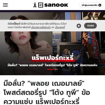
ข่าวบันเทิง
เข้าสู่ระบบสมาชิก
หมวดอื่นๆ
//s.isanook.com/ns/0/ud/1958/9792078/ploy.jpg
Sanook
//s.isanook.com/sr/0/images/logo-
600
60
new-
sanook.png
เว็บไซต์นี้ใช้คุกกี้
เพื่อให้ท่านได้รับประสบการณ์การใช้งานที่ดีที่สุดบน เว็บไซต์
ตกลง
ของเรา โปรดศึกษาเพิ่มเติมที่
นโยบายความเป็นส่วนตัว
และ
นโยบายคุกกี้
มือลั่น? "พลอย เฌอมาลย์"
โพสต์สตอรี่รูป "โต้ง ทูพี" ข้อ
ความแซ่บ แร็พเปอร์กะxรี่