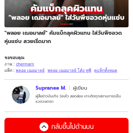
"พลอย เฌอมาลย์" คัมแบ็กลุคผิวแทน ใส่วันพีซอวด
หุ่นแซ่บ สวยเริ่ดมาก
ขอขอบคุณ
ภาพ
:
chermarn
แท็ก :
พลอย เฌอมาลย์
พลอย เฌอมาลย์ โต้ง ทูพี
ดูแท็กทั้งหมด
Supranee M.
ผู้เขียน
ผู้สื่อข่าวบันเทิง ว่องไว สอดส่อง เกาะติดทุกสถานการณ์ใน
แวดวงดารา
กลับขึ้นไปด้านบน