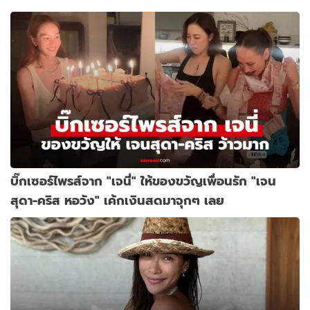
บิ๊กเซอร์ไพรส์จาก "เจนี่" ให้ของขวัญเพื่อนรัก "เจน
สุดา-คริส หอวัง" เค้กเงินสดมาจุกๆ เลย