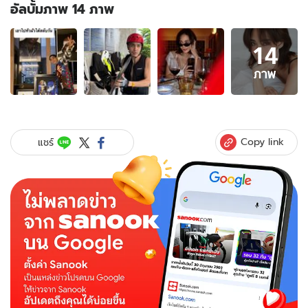
อัลบั้มภาพ 14 ภาพ
อัลบั้ม
14
ภาพ
14
ภาพ
ภาพ
ของ
มือ
ลั่น?
"พลอย
Copy link
แชร์
เฌอ
มาลย์"
โพสต์
ส
ตอ
รี่
รูป
"โต้ง
ทูพี"
ข้อ
ความ