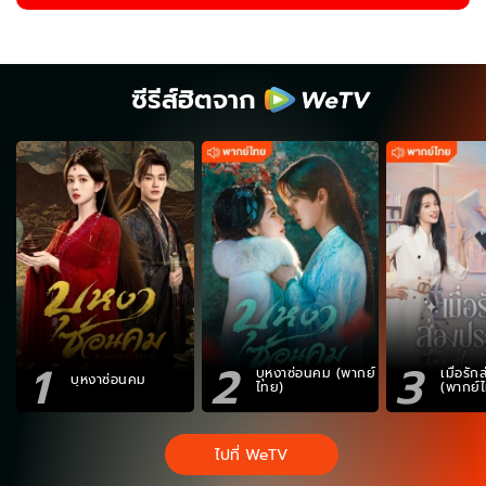
ซีรีส์ฮิตจาก
1
2
3
บุหงาซ่อนคม (พากย์
เมื่อรั
บุหงาซ่อนคม
ไทย)
(พากย์
ไปที่ WeTV