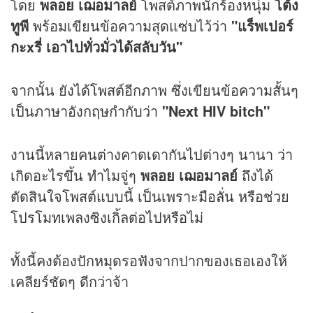
โดย
พลอย เฌอมาลย์
โพสต์ภาพนักร้องหนุ่ม
โต้ง
ทูพี
พร้อมเขียนข้อความสุดแซ่บไว้ว่า
"แร็พเปอร์
กะxรี่ เอาไปทั่วมั่วได้สลับวัน"
จากนั้น ยังได้โพสต์อีกภาพ ซึ่งเขียนข้อความสั้นๆ
เป็นภาษาอังกฤษกำกับว่า
"Next HIV bitch"
งานนี้หลายคนต่างคาดเดากันไปต่างๆ นานา ว่า
เกิดอะไรขึ้น ทำไมจู่ๆ
พลอย เฌอมาลย์
ถึงได้
ตัดสินใจโพสต์แบบนี้ เป็นเพราะมือลั่น หรือช่วย
โปรโมทเพลงซิงเกิ้ลต่อไปหรือไม่
ทั้งนี้คงต้องปักหมุดรอฟังจากปากของเธอเองให้
เคลียร์ชัดๆ ดีกว่าจ้า