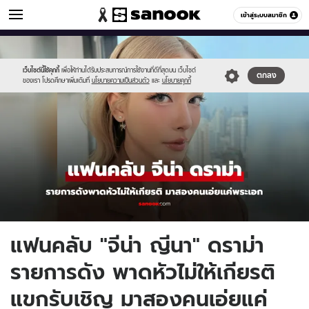
ข่าวบันเทิง
เข้าสู่ระบบสมาชิก
หมวดอื่นๆ
//s.isanook.com/ns/0/ud/1957/9788642/555-
Sanook
//s.isanook.com/sr/0/images/logo-
600
60
2025-
new-
05-
sanook.png
เว็บไซต์นี้ใช้คุกกี้
เพื่อให้ท่านได้รับประสบการณ์การใช้งานที่ดีที่สุดบน เว็บไซต์
ตกลง
ของเรา โปรดศึกษาเพิ่มเติมที่
นโยบายความเป็นส่วนตัว
และ
นโยบายคุกกี้
13t175724.042.jpg
แฟนคลับ "จีน่า ญีนา" ดราม่า
รายการดัง พาดหัวไม่ให้เกียรติ
แขกรับเชิญ มาสองคนเอ่ยแค่