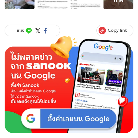
ภาพ
ของ
แฟน
คลับ
"จี
Copy link
แชร์
น่า
ญีนา"
ดราม่า
รายการ
ดัง
พาด
หัว
ไม่
ให้
เกียรติ
แขก
รับ
เชิญ
มาส
อง
คน
เอ่ย