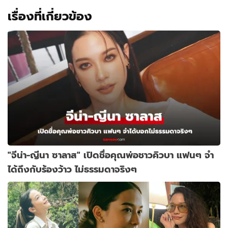
แค่
เรื่องที่เกี่ยวข้อง
พระเอก
"จีน่า-ญีนา ซาลาส" เปิดชื่อคุณพ่อชาวคิวบา แฟนๆ จำ
ได้ถึงกับร้องว้าว ไม่ธรรมดาจริงๆ