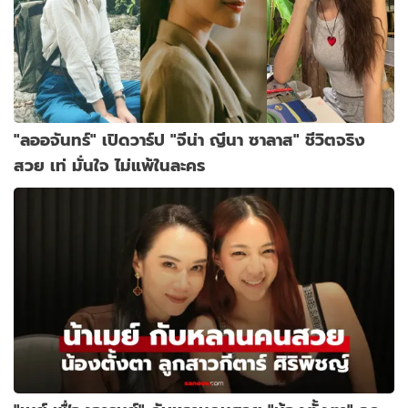
"ลออจันทร์" เปิดวาร์ป "จีน่า ญีนา ซาลาส" ชีวิตจริง
สวย เท่ มั่นใจ ไม่แพ้ในละคร