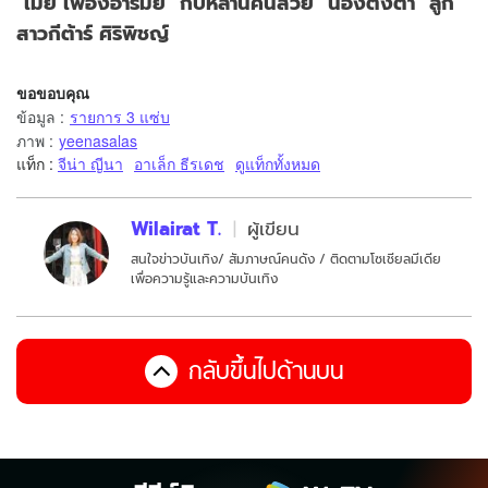
"เมย์ เฟื่องอารมย์" กับหลานคนสวย "น้องตั้งตา" ลูก
สาวกีต้าร์ ศิริพิชญ์
ขอขอบคุณ
ข้อมูล
:
รายการ 3 แซ่บ
ภาพ
:
yeenasalas
แท็ก :
จีน่า ญีนา
อาเล็ก ธีรเดช
ดูแท็กทั้งหมด
Wilairat T.
ผู้เขียน
สนใจข่าวบันเทิง/ สัมภาษณ์คนดัง / ติดตามโซเชียลมีเดีย
เพื่อความรู้และความบันเทิง
กลับขึ้นไปด้านบน